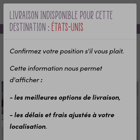
Livraison indisponible pour cette
Pour compléter
MENU
destination :
États-Unis
-10% sur votre première commande avec le code bienvenue
Etiquettes en papier bois Merc
pour couverts Mariage
Accueil
Categories
Mariage & EVJF
Pour les mariés
Confirmez votre position s'il vous plait.
1,14 €
Bouton de manchettes personnalisés
Paire de boutons de manchettes en bois personnalisé
Cette information nous permet
pour Témoins
:
d'afficher
- les meilleures options de livraison
,
Verre à shot gravé personnalis
étoiles | EVJF |Remerciement
- les délais et frais ajustés à votre
mariage
localisation
.
3,30 €