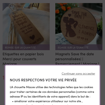
REMISE SUR LA QUANTITÉ
REMISE SUR LA QUANTITÉ
Etiquettes en papier bois
Magnets Save the date
Merci pour couverts
personnalisées| |
Mariage
Remerciement | Mariage |
en bois Couple
Continuer sans accepter
1,14 €
4,20 €
NOUS RESPECTONS VOTRE VIE PRIVÉE
LA chouette Mauve utilise des technologies telles que les cookies
pour traiter certaines de vos données personnelles (comme votre
adresse IP ou les identifiants de votre appareil) dans le but de :
Pour compléter
• améliorer votre expérience utilisateur sur notre site ,