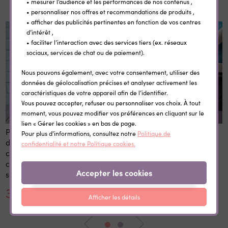
• mesurer l’audience et les performances de nos contenus ,
• personnaliser nos offres et recommandations de produits ,
• afficher des publicités pertinentes en fonction de vos centres
d’intérêt ,
• faciliter l’interaction avec des services tiers (ex. réseaux
sociaux, services de chat ou de paiement).
Nous pouvons également, avec votre consentement, utiliser des
données de géolocalisation précises et analyser activement les
caractéristiques de votre appareil afin de l’identifier.
Vous pouvez accepter, refuser ou personnaliser vos choix. À tout
moment, vous pouvez modifier vos préférences en cliquant sur le
REMISE SUR LA QUANTITÉ
lien « Gérer les cookies » en bas de page.
Panneau 1er et dernier jour
Etiquettes vêtement
Pour plus d’informations, consultez notre
Politique de
d'école personnalisé 20x28
personnalisées
confidentialité et notre Politique cookies.
cm en bois réutilisable avec
thermocollantes Little Wild
craie prénom rentrée
Accepter les cookies
scolaire
30,00 €
0,35 €
Afficher les détails