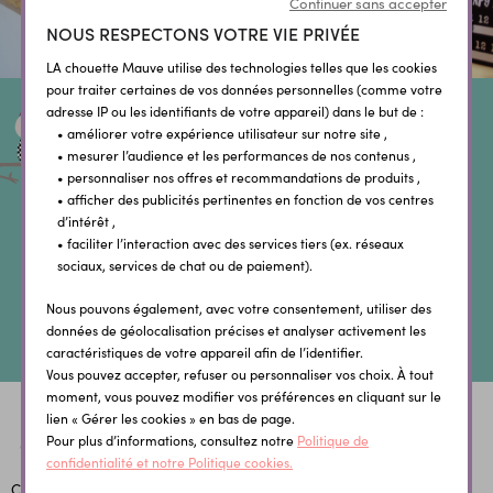
Continuer sans accepter
NOUS RESPECTONS VOTRE VIE PRIVÉE
LA chouette Mauve utilise des technologies telles que les cookies
pour traiter certaines de vos données personnelles (comme votre
adresse IP ou les identifiants de votre appareil) dans le but de :
Notre atelier à Nice
• améliorer votre expérience utilisateur sur notre site ,
• mesurer l’audience et les performances de nos contenus ,
Retirez vos commandes passées sur le site
• personnaliser nos offres et recommandations de produits ,
• afficher des publicités pertinentes en fonction de vos centres
sans frais de port directement dans nos
d’intérêt ,
• faciliter l’interaction avec des services tiers (ex. réseaux
locaux !
sociaux, services de chat ou de paiement).
Nous pouvons également, avec votre consentement, utiliser des
EN SAVOIR +
données de géolocalisation précises et analyser activement les
caractéristiques de votre appareil afin de l’identifier.
Vous pouvez accepter, refuser ou personnaliser vos choix. À tout
moment, vous pouvez modifier vos préférences en cliquant sur le
lien « Gérer les cookies » en bas de page.
Pour plus d’informations, consultez notre
Politique de
confidentialité et notre Politique cookies.
Conseils &
Paiement
Livraison offerte
Expédition
Atelier