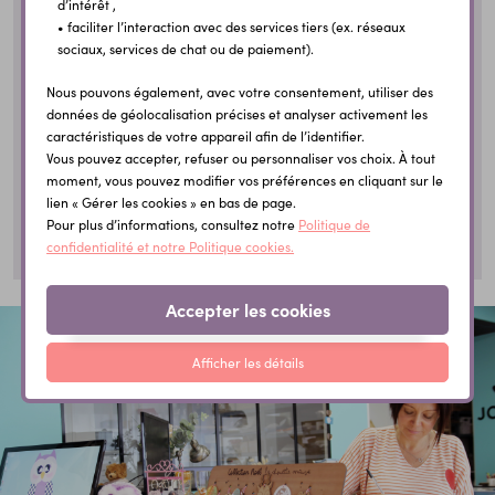
aluminium qui est résistante aux UV et peut
d’intérêt ,
• faciliter l’interaction avec des services tiers (ex. réseaux
orner une tombe
donc venir
par exemple sans
sociaux, services de chat ou de paiement).
craindre de décolorer.
Nous pouvons également, avec votre consentement, utiliser des
Chacune de ces créations a été pensée pour
données de géolocalisation précises et analyser activement les
caractéristiques de votre appareil afin de l’identifier.
célébrer la mémoire de votre enfant
avec
Vous pouvez accepter, refuser ou personnaliser vos choix. À tout
tendresse et l'émotion.
moment, vous pouvez modifier vos préférences en cliquant sur le
lien « Gérer les cookies » en bas de page.
Pour plus d’informations, consultez notre
Politique de
confidentialité et notre Politique cookies.
Accepter les cookies
Afficher les détails