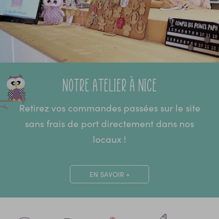
Notre atelier à Nice
Retirez vos commandes passées sur le site
sans frais de port directement dans nos
locaux !
EN SAVOIR +