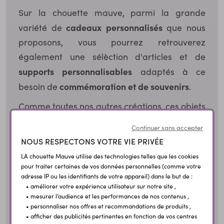
Sur la chouette mauve, parmi la grande
cadeaux personnalisés
variété de
que nous
proposons, vous pourrez retrouverez
également une sélèction d'articles et de
supports personnalisables
adaptés à ce
commémoration et de souvenirs
besoin de
.
Comme toutes nos autres créations, ces objets
sont à personnaliser en ligne à l'aide de notre
Continuer sans accepter
configurateur qui vous donnera un aperçu en
NOUS RESPECTONS VOTRE VIE PRIVÉE
temps réel de votre création.
LA chouette Mauve utilise des technologies telles que les cookies
pour traiter certaines de vos données personnelles (comme votre
Nous avons pris soin de sélectionner des
adresse IP ou les identifiants de votre appareil) dans le but de :
supports pouvant s'adapter en intérieur
• améliorer votre expérience utilisateur sur notre site ,
• mesurer l’audience et les performances de nos contenus ,
ardoise imprimée
comme les
et / ou en
• personnaliser nos offres et recommandations de produits ,
extérieur avec notamment la plaque ovale en
• afficher des publicités pertinentes en fonction de vos centres