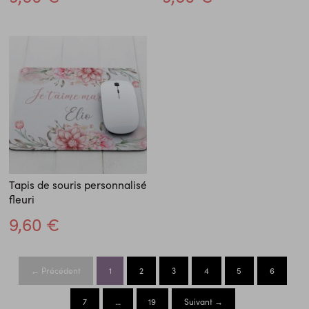
Tapis de souris personnalisé
fleuri
9,60 €
← Précédent
1
2
3
4
5
6
7
…
19
Suivant →