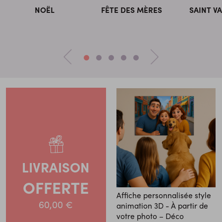
NOËL
FÊTE DES MÈRES
SAINT V
LIVRAISON
OFFERTE
Affiche personnalisée style
60,00 €
animation 3D - À partir de
votre photo – Déco