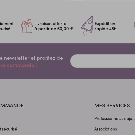
iement
Livraison offerte
Expédition
curisé
à partir de 60,00 €
rapide 48h
re newsletter et proﬁtez de
ière commande !
OMMANDE
MES SERVICES
Professionnels : objet
 sécurisé
Associations