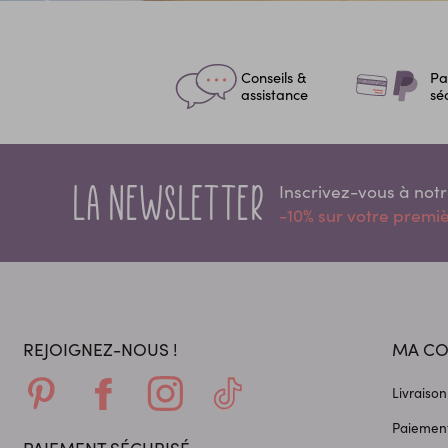
Conseils &
Pa
assistance
sé
La newsletter
Inscrivez-vous à not
-10% sur votre prem
REJOIGNEZ-NOUS !
MA C
Livraison
Paiement
PAIEMENT SÉCURISÉ