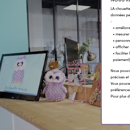
LA chouette
données per
:
• améliore
• mesurer 
• personn
• afficher
• facilite
paiement)
Nous pouvon
précises et 
Vous pouvez
préférences
Pour plus d