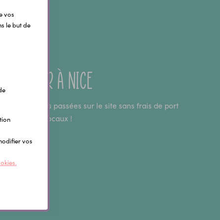
de vos
s le but de
 atelier à Nice
de
os commandes passées sur le site sans frais de port
ent dans nos locaux !
tion
modifier vos
VOIR +
ookies.