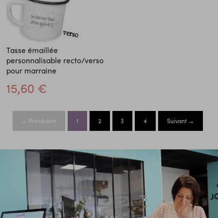
Tasse émaillée
personnalisable recto/verso
pour marraine
15,60 €
← Précédent
1
2
3
4
Suivant →