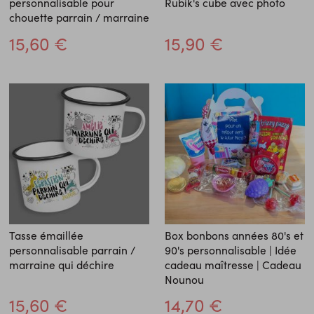
personnalisable pour
Rubik's cube avec photo
chouette parrain / marraine
15,60 €
15,90 €
Tasse émaillée
Box bonbons années 80's et
personnalisable parrain /
90's personnalisable | Idée
marraine qui déchire
cadeau maîtresse | Cadeau
Nounou
15,60 €
14,70 €