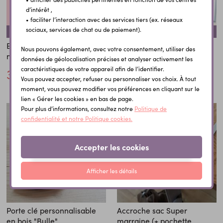
d’intérêt ,
• faciliter l’interaction avec des services tiers (ex. réseaux
sociaux, services de chat ou de paiement).
REMISE SUR LA QUANTITÉ
REMISE SUR LA QUANTITÉ
REMISE SUR LA QUANTITÉ
REMISE SUR LA QUANTITÉ
Etiquette bouteille vin pour
Etiquette bouteille vin pour
Nous pouvons également, avec votre consentement, utiliser des
marraine exceptionnelle
parrain exceptionnel
données de géolocalisation précises et analyser activement les
caractéristiques de votre appareil afin de l’identifier.
3,00 €
3,00 €
Vous pouvez accepter, refuser ou personnaliser vos choix. À tout
moment, vous pouvez modifier vos préférences en cliquant sur le
lien « Gérer les cookies » en bas de page.
Pour plus d’informations, consultez notre
Politique de
confidentialité et notre Politique cookies.
Accepter les cookies
Afficher les détails
Porte clé personnalisable
Accroche sac Super
en bois "Bulle"
marraine (+ pochette