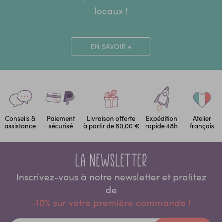
locaux !
EN SAVOIR +
Conseils &
Paiement
Livraison offerte
Expédition
Atelier
assistance
sécurisé
à partir de 60,00 €
rapide 48h
français
La newsletter
Inscrivez-vous à notre newsletter et proﬁtez
de
-10% sur votre première commande !