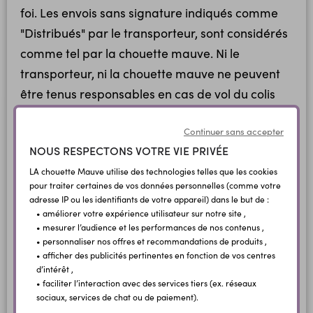
foi. Les envois sans signature indiqués comme
"Distribués" par le transporteur, sont considérés
comme tel par la chouette mauve. Ni le
transporteur, ni la chouette mauve ne peuvent
être tenus responsables en cas de vol du colis
dans la boîte aux lettres. Si vous avez
Continuer sans accepter
connaissance de ce type de pratique (vol en
NOUS RESPECTONS VOTRE VIE PRIVÉE
boîte aux lettres) dans votre secteur de livraison,
LA chouette Mauve utilise des technologies telles que les cookies
nous vous conseillons de choisir une livraison en
pour traiter certaines de vos données personnelles (comme votre
point relais ou en bureau de poste. Ces deux
adresse IP ou les identifiants de votre appareil) dans le but de :
modes de livraison offrent une remise contre
• améliorer votre expérience utilisateur sur notre site ,
• mesurer l’audience et les performances de nos contenus ,
signature dans des délais équivalents au
• personnaliser nos offres et recommandations de produits ,
transport sans signature et sont parfois plus
• afficher des publicités pertinentes en fonction de vos centres
d’intérêt ,
économiques que le transport sans signature.
• faciliter l’interaction avec des services tiers (ex. réseaux
sociaux, services de chat ou de paiement).
Si la livraison est rendue impossible du fait d'un