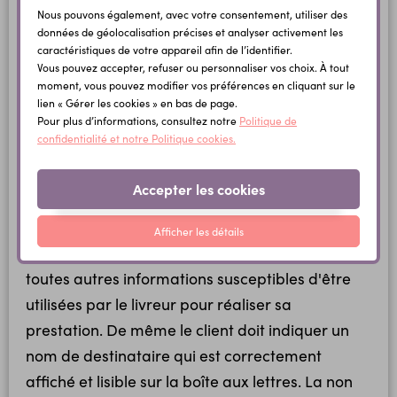
défaut dans l'adresse du destinataire, il revient
Nous pouvons également, avec votre consentement, utiliser des
données de géolocalisation précises et analyser activement les
au client de régler les frais d'affranchissement
caractéristiques de votre appareil afin de l’identifier.
supplémentaires, nécessaires à la réalisation du
Vous pouvez accepter, refuser ou personnaliser vos choix. À tout
moment, vous pouvez modifier vos préférences en cliquant sur le
nouvel envoi.
lien « Gérer les cookies » en bas de page.
Pour plus d’informations, consultez notre
Politique de
Il est de la responsabilité du client de s'assurer
confidentialité et notre Politique cookies.
que l'adresse du destinataire est complète. Le
client doit fournir tous les éléments visant à
Accepter les cookies
faciliter la livraison par les services de transport
: nom de la résidence s'il y a lieu, numéro d'allée,
Afficher les détails
de bâtiment, d'appartement, code porte et
toutes autres informations susceptibles d'être
utilisées par le livreur pour réaliser sa
prestation. De même le client doit indiquer un
nom de destinataire qui est correctement
affiché et lisible sur la boîte aux lettres. La non