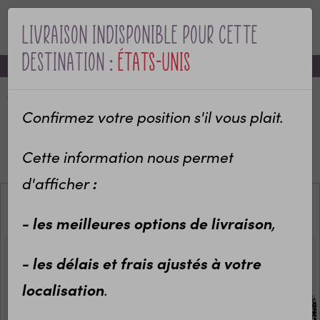
Livraison indisponible pour cette
MENU
destination :
États-Unis
-10% sur votre première commande avec le code bienvenue
Accueil
Categories
Bébé & naissance
Annonce de grossesse
Confirmez votre position s'il vous plait.
Annonce originale de grossesse
Carte à gratter & papeterie
Cette information nous permet
Papillon volant avec carte d'annonce
d'afficher
:
- les meilleures options de livraison
,
- les délais et frais ajustés à votre
localisation
.