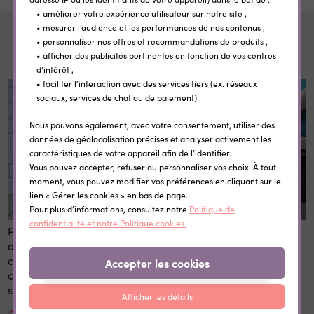
• améliorer votre expérience utilisateur sur notre site ,
• mesurer l’audience et les performances de nos contenus ,
Pour compléter
• personnaliser nos offres et recommandations de produits ,
• afficher des publicités pertinentes en fonction de vos centres
d’intérêt ,
• faciliter l’interaction avec des services tiers (ex. réseaux
sociaux, services de chat ou de paiement).
Nous pouvons également, avec votre consentement, utiliser des
données de géolocalisation précises et analyser activement les
caractéristiques de votre appareil afin de l’identifier.
Vous pouvez accepter, refuser ou personnaliser vos choix. À tout
moment, vous pouvez modifier vos préférences en cliquant sur le
lien « Gérer les cookies » en bas de page.
Pour plus d’informations, consultez notre
Politique de
REMISE SUR LA QUANTITÉ
confidentialité et notre Politique cookies.
Panneau 1er et dernier jour
Etiquettes vêtement
d'école personnalisé 20x28
personnalisées
cm en bois réutilisable avec
thermocollantes Little Wild
Accepter les cookies
craie prénom rentrée
scolaire
Afficher les détails