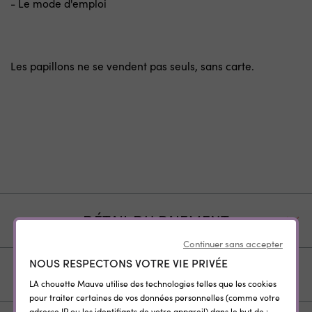
- Le mode d'emploi
Les papillons ne se vendent pas seuls, sans carte.
DÉTAIL DU PAIEMENT
Continuer sans accepter
NOUS RESPECTONS VOTRE VIE PRIVÉE
EXPÉDITION ET LIVRAISON
LA chouette Mauve utilise des technologies telles que les cookies
pour traiter certaines de vos données personnelles (comme votre
adresse IP ou les identifiants de votre appareil) dans le but de :