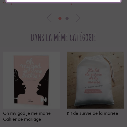
30,00 €
0,35 €
Dans la même catégorie
Oh my god je me marie
Kit de survie de la mariée
Cahier de mariage