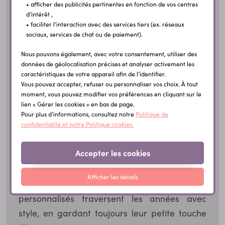
• afficher des publicités pertinentes en fonction de vos centres
pères
, ces accessoires deviennent des témoins
d’intérêt ,
• faciliter l’interaction avec des services tiers (ex. réseaux
silencieux des plus beaux instants.
sociaux, services de chat ou de paiement).
Gravés avec soin, ils immortalisent une date,
Nous pouvons également, avec votre consentement, utiliser des
un prénom ou un mot doux. Leur élégance
données de géolocalisation précises et analyser activement les
caractéristiques de votre appareil afin de l’identifier.
discrète séduit autant qu’elle émeut, et leur
Vous pouvez accepter, refuser ou personnaliser vos choix. À tout
utilité les rend encore plus précieux. Un
moment, vous pouvez modifier vos préférences en cliquant sur le
lien « Gérer les cookies » en bas de page.
cadeau à la fois raffiné, personnel et durable.
Pour plus d’informations, consultez notre
Politique de
Ils conviennent aussi parfaitement aux
confidentialité et notre Politique cookies.
événements professionnels ou familiaux, où un
Accepter les cookies
présent original et élégant est toujours
bienvenu. Avec leur format sobre et
Afficher les détails
intemporel, nos boutons de manchette
personnalisés traversent les années avec
style, en gardant toujours leur petite touche