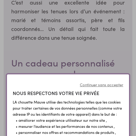
C’est aussi une excellente idée pour
harmoniser les tenues lors d’un événement :
marié et témoins assortis, père et fils
coordonnés… Un détail qui fait toute la
différence dans une tenue soignée.
Un cadeau personnalisé
pour marquer les
moments importants
Continuer sans accepter
NOUS RESPECTONS VOTRE VIE PRIVÉE
boutons de manchette
Offrir une paire de
LA chouette Mauve utilise des technologies telles que les cookies
personnalisés
, c’est bien plus qu’un simple
pour traiter certaines de vos données personnelles (comme votre
adresse IP ou les identifiants de votre appareil) dans le but de :
présent : c’est une attention qui a du sens. À
• améliorer votre expérience utilisateur sur notre site ,
mariage
anniversaire
l’occasion d’un
, d’un
,
• mesurer l’audience et les performances de nos contenus ,
• personnaliser nos offres et recommandations de produits ,
remise de diplôme
fête des
d’une
ou d’une