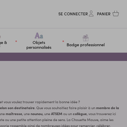
SE CONNECTER
PANIER
ge &
Objets
Badge professionnel
F
personnalisés
et vous voulez trouver rapidement la bonne idée ?
elon son destinataire
. Que vous souhaitiez faire plaisir à un
membre de la
 une
maîtresse
, une
nounou
, une
ATSEM
ou un
collègue
, vous trouverez ici
e ou une petite attention pleine de sens. La Chouette Mauve, aime les
atégorie rassemble ainsi de nombreuses idées pour remercier, célébrer,