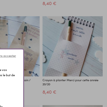
8,40 €
ns accepter
de vos
s le but de
ter Demande parrain /
Crayon à planter Merci pour cette année
20/20
8,40 €
de