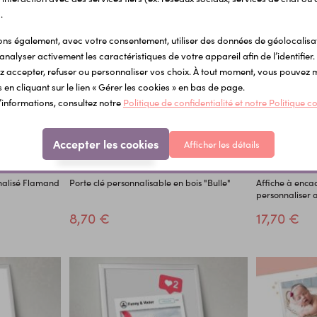
.
s également, avec votre consentement, utiliser des données de géolocalisa
analyser activement les caractéristiques de votre appareil afin de l’identifier.
 accepter, refuser ou personnaliser vos choix. À tout moment, vous pouvez 
 en cliquant sur le lien « Gérer les cookies » en bas de page.
’informations, consultez notre
Politique de confidentialité et notre Politique c
Accepter les cookies
Afficher les détails
nalisé Flamand
Porte clé personnalisable en bois "Bulle"
Affiche à enca
personnaliser 
8,70 €
17,70 €