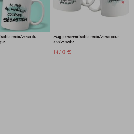
sable recto/verso du
Mug personnalisable recto/verso pour
ègue
anniversaire !
14,10 €