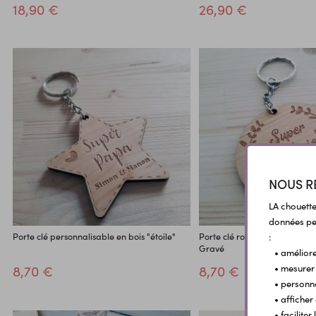
18,90 €
26,90 €
NOUS R
LA chouette
données per
Porte clé personnalisable en bois "étoile"
Porte clé rond personnalisabl
:
Gravé
• améliore
• mesurer 
8,70 €
8,70 €
• personn
• afficher
• facilite