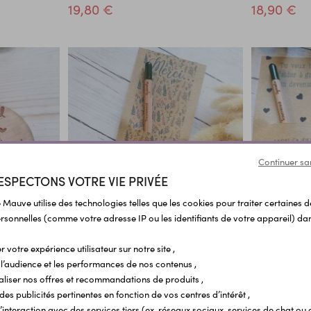
19,80 €
18,90 €
Continuer sa
ESPECTONS VOTRE VIE PRIVÉE
 Mauve utilise des technologies telles que les cookies pour traiter certaines 
sonnelles (comme votre adresse IP ou les identifiants de votre appareil) dan
e en bois |
Crayon à planter Merci de m'aider à
Crayon à plan
grandir
marraine
r votre expérience utilisateur sur notre site ,
l’audience et les performances de nos contenus ,
8,40 €
8,40 €
aliser nos offres et recommandations de produits ,
 des publicités pertinentes en fonction de vos centres d’intérêt ,
r l’interaction avec des services tiers (ex. réseaux sociaux, services de chat ou 