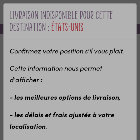
Livraison indisponible pour cette
MENU
destination :
États-Unis
-10% sur votre première commande avec le code bienvenue
Accueil
Categories
Bébé & naissance
Annonce de grossesse
Confirmez votre position s'il vous plait.
Annonce originale de grossesse
Carte à gratter & papeterie
Cette information nous permet
Carte demande à la demoiselle d'honneur
:
d'afficher
- les meilleures options de livraison
,
- les délais et frais ajustés à votre
localisation
.