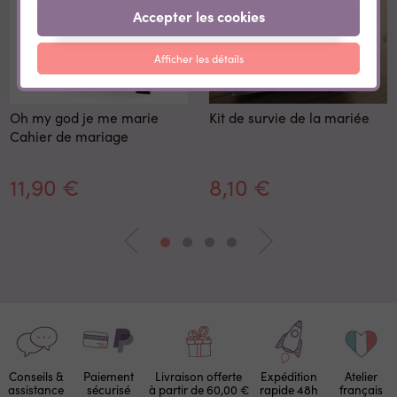
Accepter les cookies
Afficher les détails
Oh my god je me marie
Kit de survie de la mariée
Cahier de mariage
11,90 €
8,10 €
Conseils &
Paiement
Livraison offerte
Expédition
Atelier
assistance
sécurisé
à partir de 60,00 €
rapide 48h
français