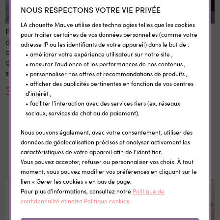
NOUS RESPECTONS VOTRE VIE PRIVÉE
REMISE SUR LA QUANTITÉ
LA chouette Mauve utilise des technologies telles que les cookies
Panneau 1er et dernier jour
Etiquettes vêtement
pour traiter certaines de vos données personnelles (comme votre
d'école personnalisé 20x28
personnalisées
adresse IP ou les identifiants de votre appareil) dans le but de :
cm en bois réutilisable avec
thermocollantes Little Wild
• améliorer votre expérience utilisateur sur notre site ,
craie prénom rentrée
• mesurer l’audience et les performances de nos contenus ,
scolaire
• personnaliser nos offres et recommandations de produits ,
• afficher des publicités pertinentes en fonction de vos centres
30,00 €
0,35 €
d’intérêt ,
• faciliter l’interaction avec des services tiers (ex. réseaux
sociaux, services de chat ou de paiement).
Nous pouvons également, avec votre consentement, utiliser des
données de géolocalisation précises et analyser activement les
Dans la même catégorie
caractéristiques de votre appareil afin de l’identifier.
Vous pouvez accepter, refuser ou personnaliser vos choix. À tout
moment, vous pouvez modifier vos préférences en cliquant sur le
lien « Gérer les cookies » en bas de page.
Pour plus d’informations, consultez notre
Politique de
confidentialité et notre Politique cookies.