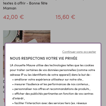
textes à offrir - Bonne fête
Maman
42,00 €
15,60 €
Continuer sans accepter
NOUS RESPECTONS VOTRE VIE PRIVÉE
LA chouette Mauve utilise des technologies telles que les cookies
pour traiter certaines de vos données personnelles (comme votre
adresse IP ou les identifiants de votre appareil) dans le but de :
• améliorer votre expérience utilisateur sur notre site ,
Dessous de plat
• mesurer l’audience et les performances de nos contenus ,
personnalisé modèle
• personnaliser nos offres et recommandations de produits ,
cuisine
• afficher des publicités pertinentes en fonction de vos centres
15,60 €
d’intérêt ,
• faciliter l’interaction avec des services tiers (ex. réseaux