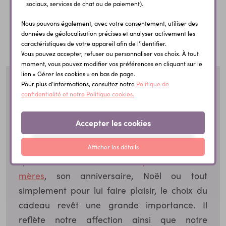
sociaux, services de chat ou de paiement).
← Précédent
1
2
3
4
5
Nous pouvons également, avec votre consentement, utiliser des
données de géolocalisation précises et analyser activement les
caractéristiques de votre appareil afin de l’identifier.
Suivant →
Vous pouvez accepter, refuser ou personnaliser vos choix. À tout
moment, vous pouvez modifier vos préférences en cliquant sur le
lien « Gérer les cookies » en bas de page.
Pour plus d’informations, consultez notre
Politique de
Cadeau maman
confidentialité et notre Politique cookies.
Accepter les cookies
cadeau à sa maman
Offrir un
est une tradition
qui permet de lui montrer à quel point elle est
Afficher les détails
spéciale et aimée. Que ce soit
pour la fête des
mères
, son anniversaire, Noël ou tout
simplement pour lui faire plaisir, le choix du
cadeau revêt une grande importance. Il
reflète notre affection ainsi que notre