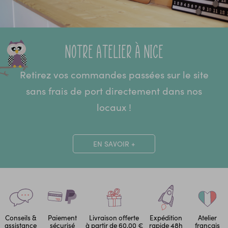
Notre atelier à Nice
Retirez vos commandes passées sur le site
sans frais de port directement dans nos
locaux !
EN SAVOIR +
Conseils &
Paiement
Livraison offerte
Expédition
Atelier
assistance
sécurisé
à partir de 60,00 €
rapide 48h
français