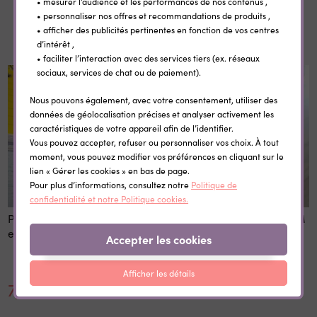
• mesurer l’audience et les performances de nos contenus ,
• personnaliser nos offres et recommandations de produits ,
Dans la même catégorie
• afficher des publicités pertinentes en fonction de vos centres
d’intérêt ,
• faciliter l’interaction avec des services tiers (ex. réseaux
sociaux, services de chat ou de paiement).
Nous pouvons également, avec votre consentement, utiliser des
données de géolocalisation précises et analyser activement les
caractéristiques de votre appareil afin de l’identifier.
Vous pouvez accepter, refuser ou personnaliser vos choix. À tout
moment, vous pouvez modifier vos préférences en cliquant sur le
lien « Gérer les cookies » en bas de page.
Pour plus d’informations, consultez notre
Politique de
confidentialité et notre Politique cookies.
Porte clé plexi transparent
Accroche sac Super ATSEM
et ourson Super ATSEM
(+ pochette cadeau)
Accepter les cookies
Afficher les détails
7,50 €
13,20 €