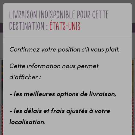
Livraison indisponible pour cette
MENU
destination :
États-Unis
-10% sur votre première commande avec le code bienvenue
Accueil
Categories
Objets personnalisés
Cuisine
Gant personnalisé de cuisine pour Maître(sse)
Confirmez votre position s'il vous plait.
Cette information nous permet
:
d'afficher
- les meilleures options de livraison
,
- les délais et frais ajustés à votre
localisation
.