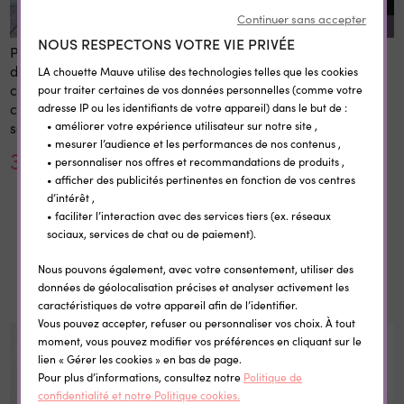
Continuer sans accepter
REMISE SUR LA QUANTITÉ
NOUS RESPECTONS VOTRE VIE PRIVÉE
Panneau 1er et dernier jour
Etiquettes vêtement
d'école personnalisé 20x28
personnalisées
LA chouette Mauve utilise des technologies telles que les cookies
cm en bois réutilisable avec
thermocollantes Little Wild
pour traiter certaines de vos données personnelles (comme votre
craie prénom rentrée
adresse IP ou les identifiants de votre appareil) dans le but de :
• améliorer votre expérience utilisateur sur notre site ,
scolaire
• mesurer l’audience et les performances de nos contenus ,
30,00 €
0,35 €
• personnaliser nos offres et recommandations de produits ,
• afficher des publicités pertinentes en fonction de vos centres
d’intérêt ,
• faciliter l’interaction avec des services tiers (ex. réseaux
sociaux, services de chat ou de paiement).
Dans la même catégorie
Nous pouvons également, avec votre consentement, utiliser des
données de géolocalisation précises et analyser activement les
caractéristiques de votre appareil afin de l’identifier.
Vous pouvez accepter, refuser ou personnaliser vos choix. À tout
moment, vous pouvez modifier vos préférences en cliquant sur le
lien « Gérer les cookies » en bas de page.
Pour plus d’informations, consultez notre
Politique de
confidentialité et notre Politique cookies.