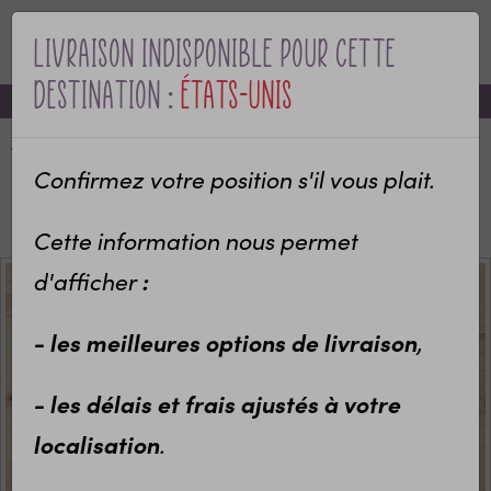
Livraison indisponible pour cette
MENU
destination :
États-Unis
-10% sur votre première commande avec le code bienvenue
Accueil
Categories
Pour qui ?
Idées cadeaux maîtres et maîtresses
Confirmez votre position s'il vous plait.
Miroir de poche personnalisable "Merci pour cette
année" (+ pochette coton offerte)
Cette information nous permet
d'afficher
:
- les meilleures options de livraison
,
- les délais et frais ajustés à votre
localisation
.