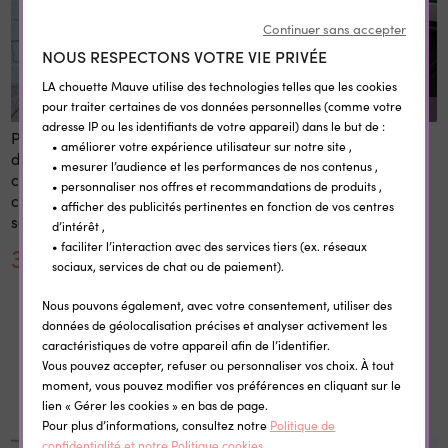
Continuer sans accepter
NOUS RESPECTONS VOTRE VIE PRIVÉE
LA chouette Mauve utilise des technologies telles que les cookies
pour traiter certaines de vos données personnelles (comme votre
REMISE SUR LA QUANTITÉ
adresse IP ou les identifiants de votre appareil) dans le but de :
Panneau 1er et dernier jour
Etiquettes vêtement
• améliorer votre expérience utilisateur sur notre site ,
d'école personnalisé 20x28
personnalisées
• mesurer l’audience et les performances de nos contenus ,
cm en bois réutilisable avec
thermocollantes Little Wild
• personnaliser nos offres et recommandations de produits ,
craie prénom rentrée
• afficher des publicités pertinentes en fonction de vos centres
scolaire
d’intérêt ,
• faciliter l’interaction avec des services tiers (ex. réseaux
30,00 €
0,35 €
sociaux, services de chat ou de paiement).
Nous pouvons également, avec votre consentement, utiliser des
données de géolocalisation précises et analyser activement les
caractéristiques de votre appareil afin de l’identifier.
Vous pouvez accepter, refuser ou personnaliser vos choix. À tout
Dans la même catégorie
moment, vous pouvez modifier vos préférences en cliquant sur le
lien « Gérer les cookies » en bas de page.
Pour plus d’informations, consultez notre
Politique de
confidentialité et notre Politique cookies.