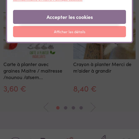
Accepter les cookies
Afficher les détails
Carte à planter avec
Crayon à planter Merci de
graines Maitre / maitresse
m'aider à grandir
/nounou /atsem...
3,60 €
8,40 €