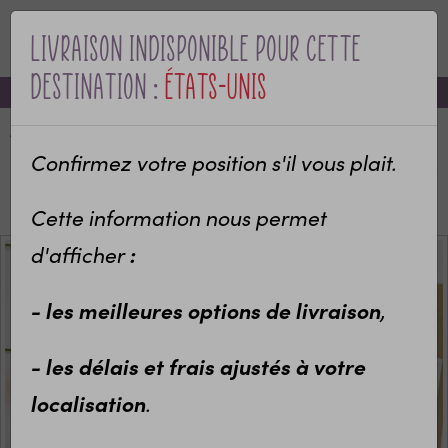
Livraison indisponible pour cette
MENU
destination :
États-Unis
-10% sur votre première commande avec le code bienvenue
Accueil
Categories
Objets personnalisés
Carte à planter
Confirmez votre position s'il vous plait.
Carte à planter avec graines personnalisée avec votre
texte Ecole
Cette information nous permet
:
d'afficher
- les meilleures options de livraison
,
- les délais et frais ajustés à votre
localisation
.