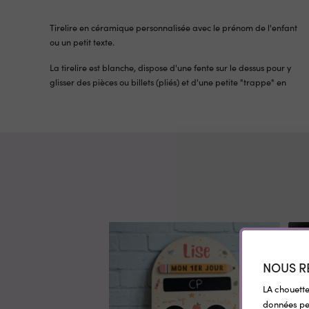
Tirelire en céramique personnalisée avec le prénom de l'enfant
ou un petit texte.
La tirelire est blanche, dispose d'une fente sur le dessus pour y
glisser des pièces ou billets (pliés) et d'une petite "trappe" en
NOUS R
LA chouette
données per