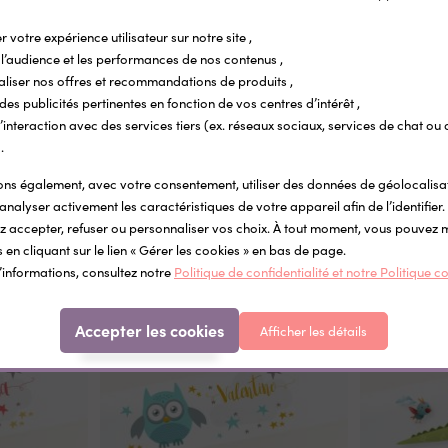
r votre expérience utilisateur sur notre site ,
l’audience et les performances de nos contenus ,
aliser nos offres et recommandations de produits ,
 des publicités pertinentes en fonction de vos centres d’intérêt ,
ISE SUR LA QUANTITÉ
REMISE SUR LA QUANTITÉ
REMISE SUR LA QUANTITÉ
REMISE SUR LA QUANTITÉ
REMISE SUR LA QUANTITÉ
REMISE SUR LA QUANTITÉ
REMISE SUR LA QUANTITÉ
REMISE SUR LA QUANTITÉ
r l’interaction avec des services tiers (ex. réseaux sociaux, services de chat ou 
ettes vêtement personnalisées
Étiquettes objets personnalisées Pop Co
.
ocollantes Little Wild
Étiquettes autocollantes pour l'école et
fournitures scolaires
s également, avec votre consentement, utiliser des données de géolocalisa
5 €
0,34 €
analyser activement les caractéristiques de votre appareil afin de l’identifier.
 accepter, refuser ou personnaliser vos choix. À tout moment, vous pouvez 
 en cliquant sur le lien « Gérer les cookies » en bas de page.
’informations, consultez notre
Politique de confidentialité et notre Politique c
Dans la même catégorie
Accepter les cookies
Afficher les détails