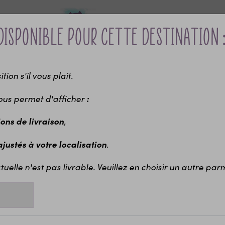
disponible pour cette destination 
ion s'il vous plait.
Bébé &
Idées cadeaux
Maria
ui ?
naissance
enfants
EVJ
ous permet d'afficher
:
-10% sur votre première commande avec le code bienvenue
,
ions de livraison
chambre enfant
Tirelire personnalisée enfant
Tirelire personnalisée mod
.
 ajustés à votre localisation
Ti
Ra
tuelle n'est pas livrable. Veuillez en choisir un autre parmi
Tire
petit
La t
>Voi