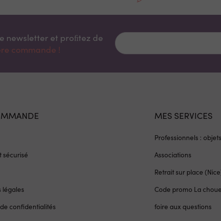
re newsletter et proﬁtez de
ière commande !
OMMANDE
MES SERVICES
Professionnels : objet
 sécurisé
Associations
Retrait sur place (Nice
 légales
Code promo La chou
 de confidentialités
foire aux questions