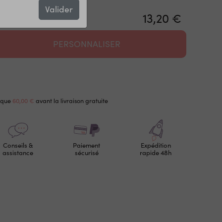
Valider
13,20 €
PERSONNALISER
 que
60,00 €
avant la livraison gratuite
Conseils &
Paiement
Expédition
assistance
sécurisé
rapide 48h