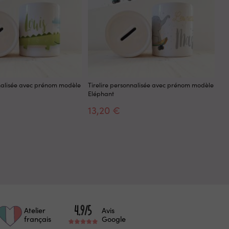
nnalisée avec prénom modèle
Tirelire personnalisée avec prénom modèle
Ti
Eléphant
Es
13,20 €
1
Atelier
Avis
français
Google