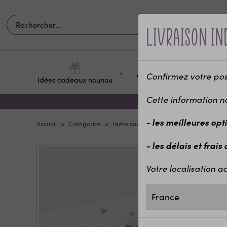
Livraison in
Confirmez votre posit
Occasions et
Idées cadeaux nounou
Pour q
fêtes
Cette information n
- les meilleures opt
Accueil
Categories
Idées cadeaux enfants
Décoration 
- les délais et frais
Votre localisation ac