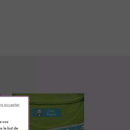
ns accepter
de vos
s le but de