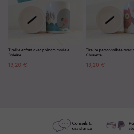
Tirelire enfant avec prénom modèle
Tirelire personnalisée ave
Baleine
Chouette
13,20 €
13,20 €
Conseils &
Pa
assistance
sé