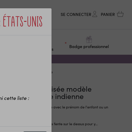
SE CONNECTER
PANIER
:
États-Unis
ge &
Objets
Badge professionnel
F
personnalisés
èle Raton laveur p'tite indienne
relire personnalisée modèle
ton laveur p'tite indienne
 cette liste :
lire en céramique personnalisée avec le prénom de l'enfant ou un
 texte.
irelire est blanche, dispose d'une fente sur le dessus pour y
…
r la description complète