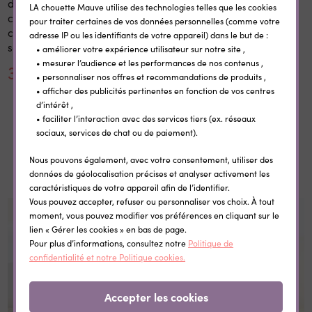
d'école personnalisé 20x28
personnalisées
LA chouette Mauve utilise des technologies telles que les cookies
cm en bois réutilisable avec
thermocollantes Little Wild
pour traiter certaines de vos données personnelles (comme votre
craie prénom rentrée
adresse IP ou les identifiants de votre appareil) dans le but de :
scolaire
• améliorer votre expérience utilisateur sur notre site ,
• mesurer l’audience et les performances de nos contenus ,
30,00 €
0,35 €
• personnaliser nos offres et recommandations de produits ,
• afficher des publicités pertinentes en fonction de vos centres
d’intérêt ,
• faciliter l’interaction avec des services tiers (ex. réseaux
sociaux, services de chat ou de paiement).
Dans la même catégorie
Nous pouvons également, avec votre consentement, utiliser des
données de géolocalisation précises et analyser activement les
caractéristiques de votre appareil afin de l’identifier.
Vous pouvez accepter, refuser ou personnaliser vos choix. À tout
moment, vous pouvez modifier vos préférences en cliquant sur le
lien « Gérer les cookies » en bas de page.
Pour plus d’informations, consultez notre
Politique de
confidentialité et notre Politique cookies.
Accepter les cookies