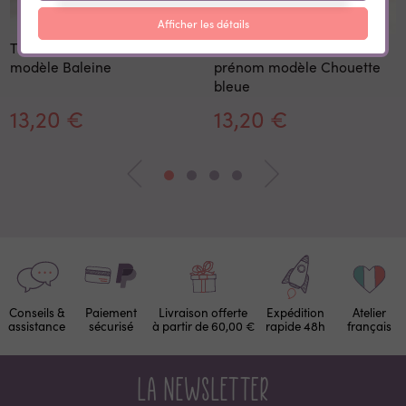
Afficher les détails
Tirelire enfant avec prénom
Tirelire personnalisée avec
modèle Baleine
prénom modèle Chouette
bleue
13,20 €
13,20 €
Conseils &
Paiement
Livraison offerte
Expédition
Atelier
assistance
sécurisé
à partir de 60,00 €
rapide 48h
français
La newsletter