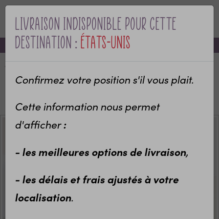
Livraison indisponible pour cette
MENU
destination :
États-Unis
-10% sur votre première commande avec le code bienvenue
Accueil
Categories
Idées cadeaux enfants
Décoration chambre enfant
Confirmez votre position s'il vous plait.
Tirelire personnalisée enfant
Tirelire personnalisée avec prénom modèle Chouette
Cette information nous permet
:
d'afficher
- les meilleures options de livraison
,
- les délais et frais ajustés à votre
localisation
.