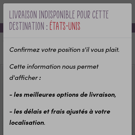
Livraison indisponible pour cette
MENU
destination :
États-Unis
-10% sur votre première commande avec le code bienvenue
Accueil
Categories
Pour qui ?
Idées cadeaux maîtres et maîtresses
Confirmez votre position s'il vous plait.
Tapis de souris personnalisé Merci maîtresse
Cette information nous permet
d'afficher
:
- les meilleures options de livraison
,
- les délais et frais ajustés à votre
localisation
.