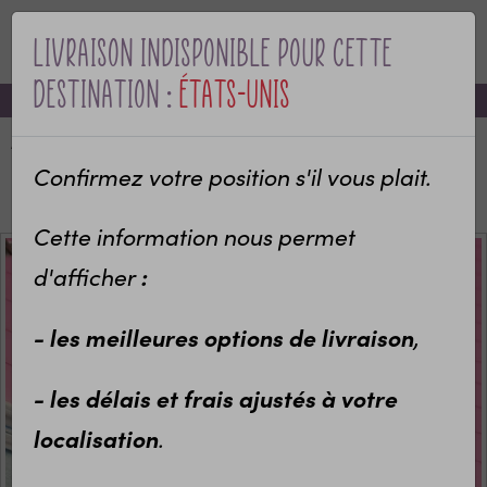
Livraison indisponible pour cette
MENU
destination :
États-Unis
-10% sur votre première commande avec le code bienvenue
Accueil
Categories
Pour qui ?
Idées cadeaux maîtres et maîtresses
Confirmez votre position s'il vous plait.
Porte clé plexi transparent et ourson Super Maîtresse
Cette information nous permet
:
d'afficher
- les meilleures options de livraison
,
- les délais et frais ajustés à votre
localisation
.