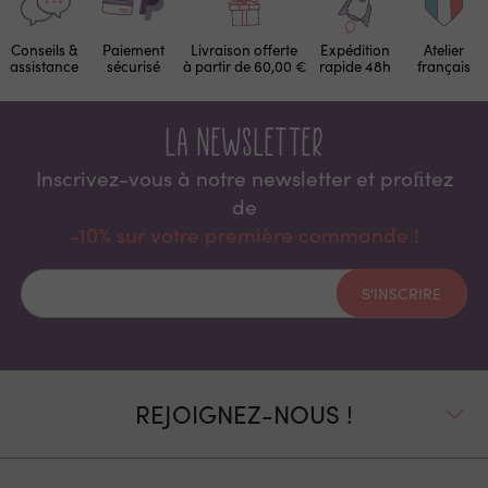
Conseils &
Paiement
Livraison offerte
Expédition
Atelier
assistance
sécurisé
à partir de 60,00 €
rapide 48h
français
La newsletter
Inscrivez-vous à notre newsletter et proﬁtez
de
-10% sur votre première commande !
S'INSCRIRE
REJOIGNEZ-NOUS !