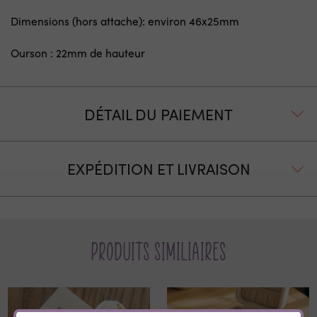
Dimensions (hors attache): environ 46x25mm
Ourson : 22mm de hauteur
DÉTAIL DU PAIEMENT
EXPÉDITION ET LIVRAISON
Produits similiaires