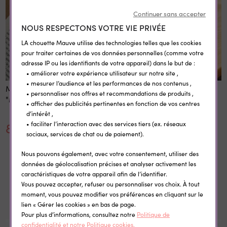
Continuer sans accepter
NOUS RESPECTONS VOTRE VIE PRIVÉE
LA chouette Mauve utilise des technologies telles que les cookies
pour traiter certaines de vos données personnelles (comme votre
adresse IP ou les identifiants de votre appareil) dans le but de :
• améliorer votre expérience utilisateur sur notre site ,
• mesurer l’audience et les performances de nos contenus ,
Marque page personnalisé
Petite boite à bijoux
• personnaliser nos offres et recommandations de produits ,
"Merci maîtresse"
personnalisable simili cuir
• afficher des publicités pertinentes en fonction de vos centres
d’intérêt ,
8,40 €
14,10 €
• faciliter l’interaction avec des services tiers (ex. réseaux
sociaux, services de chat ou de paiement).
Nous pouvons également, avec votre consentement, utiliser des
données de géolocalisation précises et analyser activement les
caractéristiques de votre appareil afin de l’identifier.
Vous pouvez accepter, refuser ou personnaliser vos choix. À tout
Dans la même catégorie
moment, vous pouvez modifier vos préférences en cliquant sur le
lien « Gérer les cookies » en bas de page.
Pour plus d’informations, consultez notre
Politique de
confidentialité et notre Politique cookies.