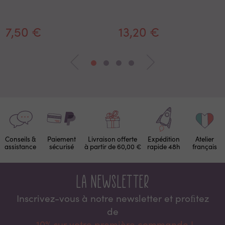
7,50 €
13,20 €
Conseils &
Paiement
Livraison offerte
Expédition
Atelier
assistance
sécurisé
à partir de 60,00 €
rapide 48h
français
La newsletter
Inscrivez-vous à notre newsletter et proﬁtez
de
-10% sur votre première commande !