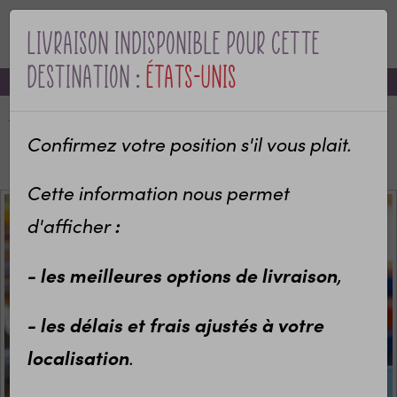
Livraison indisponible pour cette
MENU
destination :
États-Unis
-10% sur votre première commande avec le code bienvenue
Accueil
Pot crayons en forme de Taille crayons, personnalisé
Confirmez votre position s'il vous plait.
pour maître, maîtresse, ATSEM
Cette information nous permet
:
d'afficher
- les meilleures options de livraison
,
- les délais et frais ajustés à votre
localisation
.