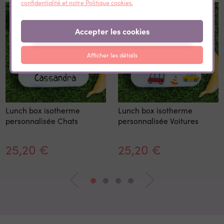
confidentialité et notre Politique cookies.
Accepter les cookies
Afficher les détails
Lunch box isotherme
Lunch box isotherme
personnalisée Chats
personnalisée Voitures
25,20 €
25,20 €