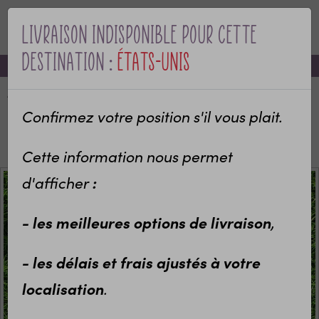
Livraison indisponible pour cette
MENU
destination :
États-Unis
-10% sur votre première commande avec le code bienvenue
Accueil
Categories
Idées cadeaux enfants
Sport et Loisirs
Confirmez votre position s'il vous plait.
Boîtes à goûter & Lunch box isotherme
Lunch box isotherme personnalisée Koala
Cette information nous permet
d'afficher
:
- les meilleures options de livraison
,
- les délais et frais ajustés à votre
localisation
.