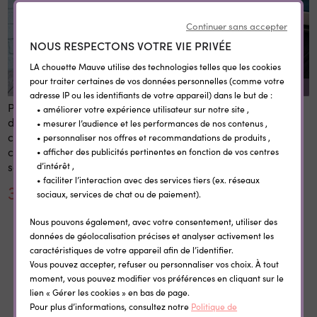
Continuer sans accepter
NOUS RESPECTONS VOTRE VIE PRIVÉE
LA chouette Mauve utilise des technologies telles que les cookies
pour traiter certaines de vos données personnelles (comme votre
REMISE SUR LA QUANTITÉ
adresse IP ou les identifiants de votre appareil) dans le but de :
Panneau 1er et dernier jour
Etiquettes vêtement
• améliorer votre expérience utilisateur sur notre site ,
d'école personnalisé 20x28
personnalisées
• mesurer l’audience et les performances de nos contenus ,
cm en bois réutilisable avec
thermocollantes Little Wild
• personnaliser nos offres et recommandations de produits ,
craie prénom rentrée
• afficher des publicités pertinentes en fonction de vos centres
scolaire
d’intérêt ,
• faciliter l’interaction avec des services tiers (ex. réseaux
30,00 €
0,35 €
sociaux, services de chat ou de paiement).
Nous pouvons également, avec votre consentement, utiliser des
données de géolocalisation précises et analyser activement les
caractéristiques de votre appareil afin de l’identifier.
Vous pouvez accepter, refuser ou personnaliser vos choix. À tout
Dans la même catégorie
moment, vous pouvez modifier vos préférences en cliquant sur le
lien « Gérer les cookies » en bas de page.
Pour plus d’informations, consultez notre
Politique de