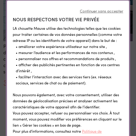
Continuer sans accepter
NOUS RESPECTONS VOTRE VIE PRIVÉE
LA chouette Mauve utilise des technologies telles que les cookies
pour traiter certaines de vos données personnelles (comme votre
REMISE SUR LA QUANTITÉ
adresse IP ou les identifiants de votre appareil) dans le but de :
Panneau 1er et dernier jour
Etiquettes vêtement
• améliorer votre expérience utilisateur sur notre site ,
d'école personnalisé 20x28
personnalisées
• mesurer l’audience et les performances de nos contenus ,
cm en bois réutilisable avec
thermocollantes Little Wild
• personnaliser nos offres et recommandations de produits ,
craie prénom rentrée
• afficher des publicités pertinentes en fonction de vos centres
scolaire
d’intérêt ,
• faciliter l’interaction avec des services tiers (ex. réseaux
30,00 €
0,35 €
sociaux, services de chat ou de paiement).
Nous pouvons également, avec votre consentement, utiliser des
données de géolocalisation précises et analyser activement les
caractéristiques de votre appareil afin de l’identifier.
Vous pouvez accepter, refuser ou personnaliser vos choix. À tout
Dans la même catégorie
moment, vous pouvez modifier vos préférences en cliquant sur le
lien « Gérer les cookies » en bas de page.
Pour plus d’informations, consultez notre
Politique de