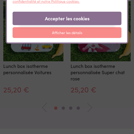
confidentialité et notre Politique cookies.
Accepter les cookies
Afficher les détails
Lunch box isotherme
Lunch box isotherme
personnalisée Voitures
personnalisée Super chat
rose
25,20 €
25,20 €