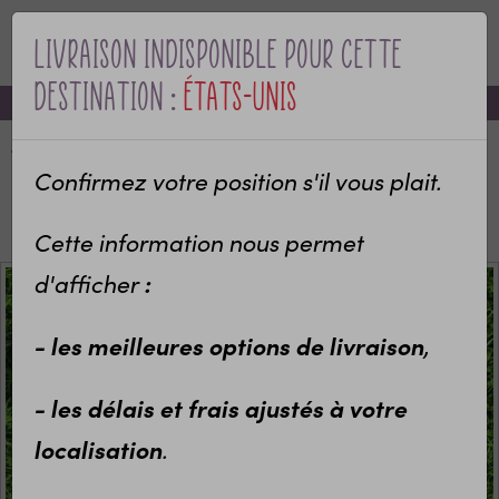
Livraison indisponible pour cette
MENU
destination :
États-Unis
-10% sur votre première commande avec le code bienvenue
Accueil
Categories
Idées cadeaux enfants
Sport et Loisirs
Confirmez votre position s'il vous plait.
Boîtes à goûter & Lunch box isotherme
Lunch box isotherme personnalisée Chats
Cette information nous permet
:
d'afficher
- les meilleures options de livraison
,
- les délais et frais ajustés à votre
localisation
.