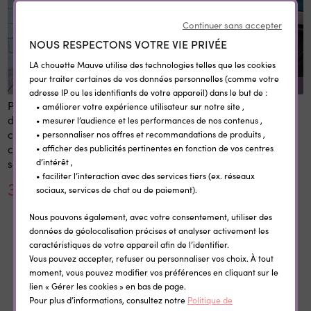
Continuer sans accepter
NOUS RESPECTONS VOTRE VIE PRIVÉE
LA chouette Mauve utilise des technologies telles que les cookies
pour traiter certaines de vos données personnelles (comme votre
REMISE SUR LA QUANTITÉ
adresse IP ou les identifiants de votre appareil) dans le but de :
Panneau 1er et dernier jour
Etiquettes vêtement
• améliorer votre expérience utilisateur sur notre site ,
d'école personnalisé 20x28
personnalisées
• mesurer l’audience et les performances de nos contenus ,
cm en bois réutilisable avec
thermocollantes Little Wild
• personnaliser nos offres et recommandations de produits ,
craie prénom rentrée
• afficher des publicités pertinentes en fonction de vos centres
scolaire
d’intérêt ,
• faciliter l’interaction avec des services tiers (ex. réseaux
30,00 €
0,35 €
sociaux, services de chat ou de paiement).
Nous pouvons également, avec votre consentement, utiliser des
données de géolocalisation précises et analyser activement les
caractéristiques de votre appareil afin de l’identifier.
Vous pouvez accepter, refuser ou personnaliser vos choix. À tout
Dans la même catégorie
moment, vous pouvez modifier vos préférences en cliquant sur le
lien « Gérer les cookies » en bas de page.
Pour plus d’informations, consultez notre
Politique de