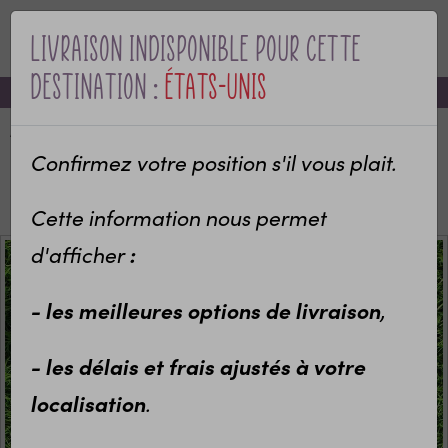
Livraison indisponible pour cette
MENU
destination :
États-Unis
-10% sur votre première commande avec le code bienvenue
Accueil
Categories
Idées cadeaux enfants
Sport et Loisirs
Confirmez votre position s'il vous plait.
Boîtes à goûter & Lunch box isotherme
Lunch box isotherme personnalisée Donuts
Cette information nous permet
:
d'afficher
- les meilleures options de livraison
,
- les délais et frais ajustés à votre
localisation
.