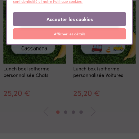
confidentialité et notre Politique cookies.
Accepter les cookies
Afficher les détails
Lunch box isotherme
Lunch box isotherme
personnalisée Chats
personnalisée Voitures
25,20 €
25,20 €