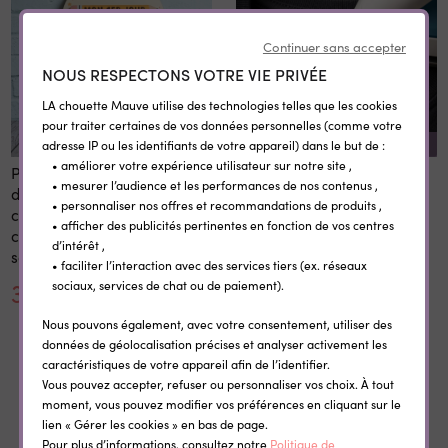
Continuer sans accepter
NOUS RESPECTONS VOTRE VIE PRIVÉE
LA chouette Mauve utilise des technologies telles que les cookies
pour traiter certaines de vos données personnelles (comme votre
adresse IP ou les identifiants de votre appareil) dans le but de :
REMISE SUR LA QUANTITÉ
• améliorer votre expérience utilisateur sur notre site ,
Panneau 1er et dernier jour
Etiquettes vêtement
• mesurer l’audience et les performances de nos contenus ,
d'école personnalisé 20x28
personnalisées
• personnaliser nos offres et recommandations de produits ,
cm en bois réutilisable avec
thermocollantes Little Wild
• afficher des publicités pertinentes en fonction de vos centres
craie prénom rentrée
d’intérêt ,
scolaire
• faciliter l’interaction avec des services tiers (ex. réseaux
30,00 €
0,35 €
sociaux, services de chat ou de paiement).
Nous pouvons également, avec votre consentement, utiliser des
données de géolocalisation précises et analyser activement les
caractéristiques de votre appareil afin de l’identifier.
Vous pouvez accepter, refuser ou personnaliser vos choix. À tout
moment, vous pouvez modifier vos préférences en cliquant sur le
Dans la même catégorie
lien « Gérer les cookies » en bas de page.
Pour plus d’informations, consultez notre
Politique de