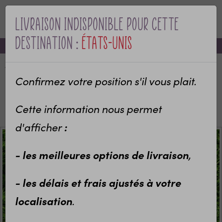
Livraison indisponible pour cette
MENU
destination :
États-Unis
-10% sur votre première commande avec le code bienvenue
Accueil
Categories
Idées cadeaux enfants
Sport et Loisirs
Confirmez votre position s'il vous plait.
Boîtes à goûter & Lunch box isotherme
Lunch box isotherme personnalisée Animaux de la
Cette information nous permet
forêt
d'afficher
:
- les meilleures options de livraison
,
- les délais et frais ajustés à votre
localisation
.