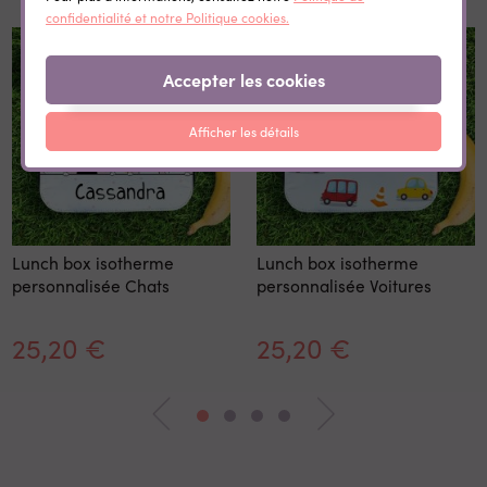
confidentialité et notre Politique cookies.
Accepter les cookies
Afficher les détails
Lunch box isotherme
Lunch box isotherme
personnalisée Chats
personnalisée Voitures
25,20 €
25,20 €