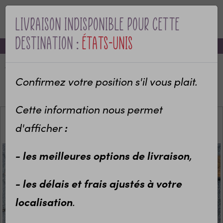
Livraison indisponible pour cette
MENU
destination :
États-Unis
-10% sur votre première commande avec le code bienvenue
Accueil
Categories
Mariage & EVJF
EVJF, EVG, organisation
Confirmez votre position s'il vous plait.
Jeu des défis pour EVG (version papier)
Cette information nous permet
d'afficher
:
- les meilleures options de livraison
,
- les délais et frais ajustés à votre
localisation
.