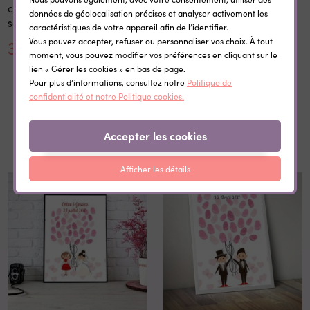
craie prénom rentrée
données de géolocalisation précises et analyser activement les
scolaire
caractéristiques de votre appareil afin de l’identifier.
Vous pouvez accepter, refuser ou personnaliser vos choix. À tout
30,00 €
0,35 €
moment, vous pouvez modifier vos préférences en cliquant sur le
lien « Gérer les cookies » en bas de page.
Pour plus d’informations, consultez notre
Politique de
confidentialité et notre Politique cookies.
Dans la même catégorie
Accepter les cookies
Afficher les détails