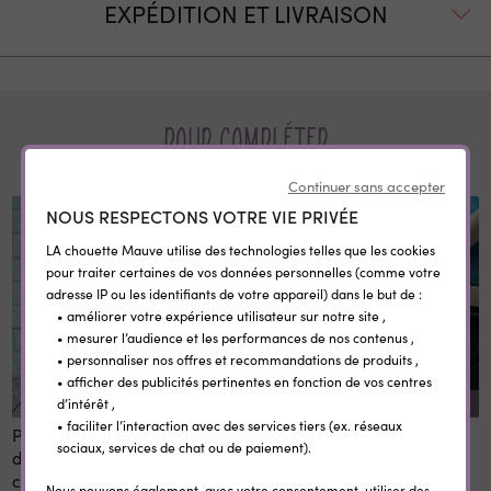
EXPÉDITION ET LIVRAISON
Pour compléter
Continuer sans accepter
NOUS RESPECTONS VOTRE VIE PRIVÉE
LA chouette Mauve utilise des technologies telles que les cookies
pour traiter certaines de vos données personnelles (comme votre
adresse IP ou les identifiants de votre appareil) dans le but de :
• améliorer votre expérience utilisateur sur notre site ,
• mesurer l’audience et les performances de nos contenus ,
• personnaliser nos offres et recommandations de produits ,
• afficher des publicités pertinentes en fonction de vos centres
d’intérêt ,
REMISE SUR LA QUANTITÉ
• faciliter l’interaction avec des services tiers (ex. réseaux
Panneau 1er et dernier jour
Etiquettes vêtement
sociaux, services de chat ou de paiement).
d'école personnalisé 20x28
personnalisées
cm en bois réutilisable avec
thermocollantes Little Wild
Nous pouvons également, avec votre consentement, utiliser des