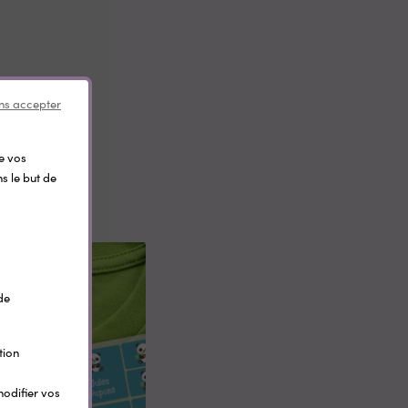
ns accepter
de vos
s le but de
de
tion
modifier vos