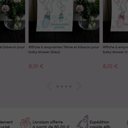
 et biberon pour
Affiche à empreintes Tétine et biberon pour
Affiche à empre
baby shower (bleu)
baby shower (r
8,10 €
8,10 €
iement
Livraison offerte
Expédition
curisé
à partir de 60,00 €
rapide 48h