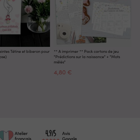
intes Tétine et biberon pour
** A imprimer ** Pack cartons de jeu
Af
ose)
"Prédictions sur la naissance" + "Mots
ba
mêlés"
4,80 €
4
Atelier
Avis
français
Google