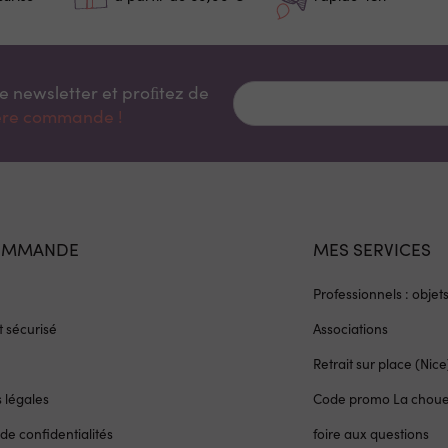
re newsletter et proﬁtez de
ière commande !
OMMANDE
MES SERVICES
Professionnels : objet
 sécurisé
Associations
Retrait sur place (Nice
 légales
Code promo La chou
 de confidentialités
foire aux questions