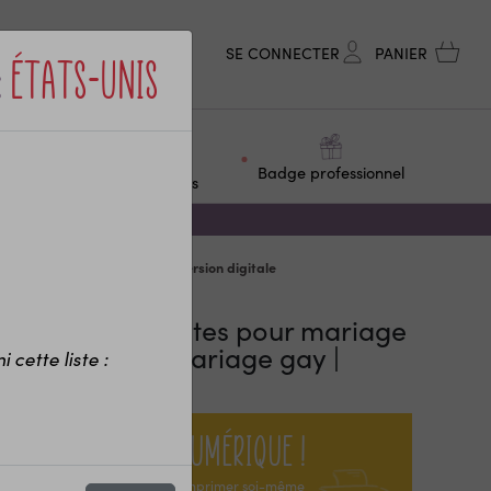
SE CONNECTER
PANIER
:
États-Unis
ge &
Objets
Badge professionnel
F
personnalisés
 2 hommes - Mariage gay | Version digitale
fiche à empreintes pour mariage
 2 hommes - Mariage gay |
 cette liste :
rsion digitale
Version numérique !
Cet article est à imprimer soi-même