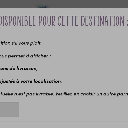
disponible pour cette destination 
ion s'il vous plait.
Bébé &
Idées cadeaux
Maria
ui ?
naissance
enfants
EVJ
ous permet d'afficher
:
-10% sur votre première commande avec le code bienvenue
ge / anniversaire
Mini encreurs pour affiche à empreintes
ions de livraison
,
Animation et décoration de mariage
Affiche à empreintes pour mariage de
3,50 €
 ajustés à votre localisation
.
Af
de
tuelle n'est pas livrable. Veuillez en choisir un autre parmi
Ve