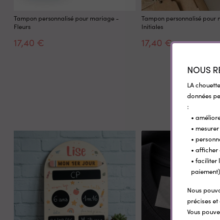
Tampon personnalisé pour mariage -
Tampon personnalisé pour 
Fleurs
Initiales
17,40 €
17,40 €
NOUS R
LA chouette
données per
:
• améliore
• mesurer 
• personn
• afficher
• facilite
paiement)
Nous pouvon
précises et 
Vous pouvez