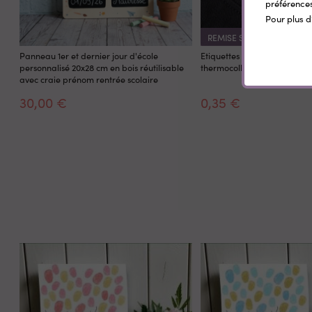
préférences
Pour plus d
REMISE SUR LA QUANTITÉ
Panneau 1er et dernier jour d'école
Etiquettes vêtement personn
personnalisé 20x28 cm en bois réutilisable
thermocollantes Little Wild
avec craie prénom rentrée scolaire
30,00 €
0,35 €