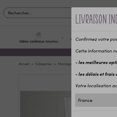
our compléter
Livraison in
Confirmez votre posit
Occasions et
Idées cadeaux nounou
Pour q
fêtes
Cette information n
Etiquettes dragées personnalisées baptême /maria
- les meilleures opt
Accueil
Categories
Mariage & EVJF
Pour les mariés
Flowers
0,42 €
- les délais et frais
Votre localisation ac