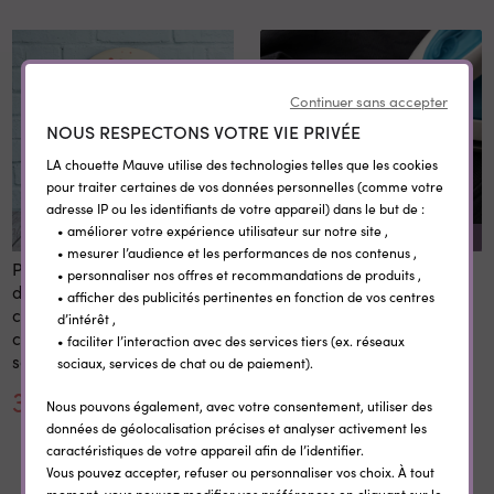
Continuer sans accepter
NOUS RESPECTONS VOTRE VIE PRIVÉE
LA chouette Mauve utilise des technologies telles que les cookies
pour traiter certaines de vos données personnelles (comme votre
adresse IP ou les identifiants de votre appareil) dans le but de :
• améliorer votre expérience utilisateur sur notre site ,
REMISE SUR LA QUANTITÉ
• mesurer l’audience et les performances de nos contenus ,
Panneau 1er et dernier jour
Etiquettes vêtement
• personnaliser nos offres et recommandations de produits ,
d'école personnalisé 20x28
personnalisées
• afficher des publicités pertinentes en fonction de vos centres
cm en bois réutilisable avec
thermocollantes Little Wild
d’intérêt ,
craie prénom rentrée
• faciliter l’interaction avec des services tiers (ex. réseaux
scolaire
sociaux, services de chat ou de paiement).
30,00 €
0,35 €
Nous pouvons également, avec votre consentement, utiliser des
données de géolocalisation précises et analyser activement les
caractéristiques de votre appareil afin de l’identifier.
Vous pouvez accepter, refuser ou personnaliser vos choix. À tout