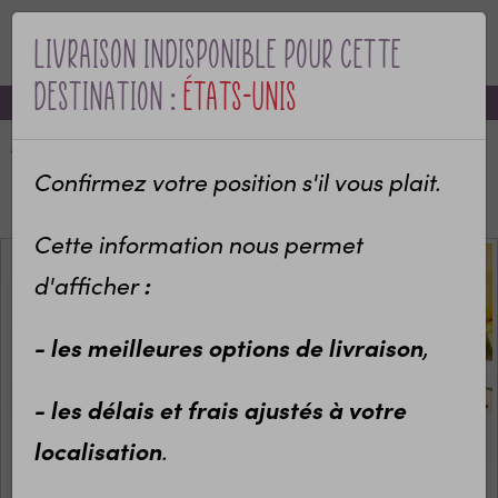
Livraison indisponible pour cette
MENU
destination :
États-Unis
-10% sur votre première commande avec le code bienvenue
Accueil
Categories
Occasions et fêtes
Noël
Etiquette bouteille vin "La famille va s'agrandir "
Confirmez votre position s'il vous plait.
Spécial Noël
Cette information nous permet
d'afficher
:
- les meilleures options de livraison
,
- les délais et frais ajustés à votre
localisation
.