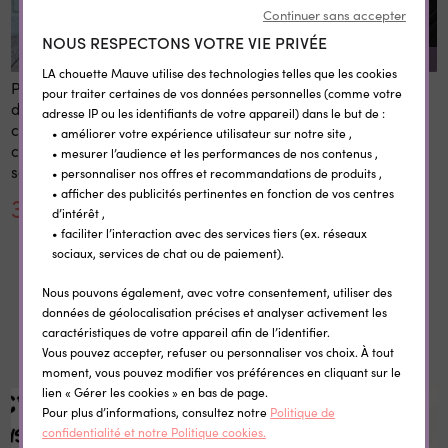
Continuer sans accepter
NOUS RESPECTONS VOTRE VIE PRIVÉE
REMISE SUR LA QUANTITÉ
LA chouette Mauve utilise des technologies telles que les cookies
Panneau 1er et dernier jour
Etiquettes vêtement
pour traiter certaines de vos données personnelles (comme votre
d'école personnalisé 20x28
personnalisées
adresse IP ou les identifiants de votre appareil) dans le but de :
cm en bois réutilisable avec
thermocollantes Little Wild
• améliorer votre expérience utilisateur sur notre site ,
craie prénom rentrée
• mesurer l’audience et les performances de nos contenus ,
scolaire
• personnaliser nos offres et recommandations de produits ,
• afficher des publicités pertinentes en fonction de vos centres
30,00 €
0,35 €
d’intérêt ,
• faciliter l’interaction avec des services tiers (ex. réseaux
sociaux, services de chat ou de paiement).
Nous pouvons également, avec votre consentement, utiliser des
données de géolocalisation précises et analyser activement les
Dans la même catégorie
caractéristiques de votre appareil afin de l’identifier.
Vous pouvez accepter, refuser ou personnaliser vos choix. À tout
moment, vous pouvez modifier vos préférences en cliquant sur le
lien « Gérer les cookies » en bas de page.
-35%
Pour plus d’informations, consultez notre
Politique de
confidentialité et notre Politique cookies.