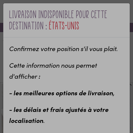
Livraison indisponible pour cette
MENU
destination :
États-Unis
-10% sur votre première commande avec le code bienvenue
Accueil
Categories
Bébé & naissance
Annonce de grossesse
Confirmez votre position s'il vous plait.
Annonce originale de grossesse
Carte à gratter & papeterie
Cette information nous permet
Lot de 10 tickets de jeu à gratter Speedy "La famille
va s'agrandir"|annonce grossesse
d'afficher
:
- les meilleures options de livraison
,
- les délais et frais ajustés à votre
localisation
.