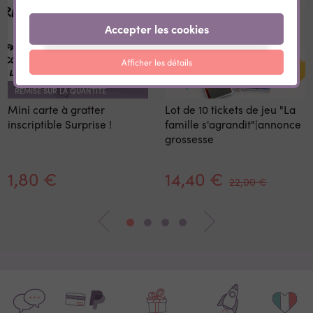
Accepter les cookies
Afficher les détails
REMISE SUR LA QUANTITÉ
Mini carte à gratter
Lot de 10 tickets de jeu "La
inscriptible Surprise !
famille s'agrandit"|annonce
grossesse
1,80 €
14,40 €
22,00 €