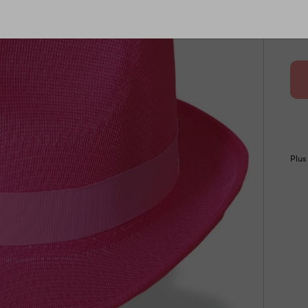
>Voi
Plus