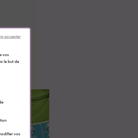
ns accepter
de vos
s le but de
de
tion
modifier vos