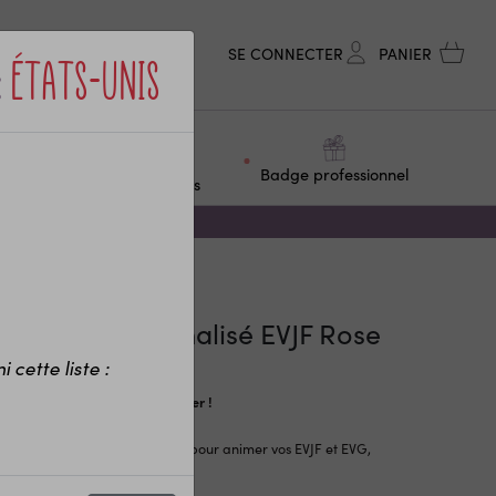
SE CONNECTER
PANIER
:
États-Unis
ge &
Objets
Badge professionnel
F
personnalisés
merciement mariage
JF Rose "Future Madame"
apeau personnalisé EVJF Rose
Future Madame"
 cette liste :
f dégressif visible dans le panier !
à un accessoire original et utile pour animer vos EVJF et EVG,
uban autour du chapeau est
…