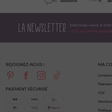
assistance
sé
La newsletter
Inscrivez-vous à not
-10% sur votre prem
REJOIGNEZ-NOUS !
MA C
Livraison
Paiement
PAIEMENT SÉCURISÉ
CGV
Mentions
Politique