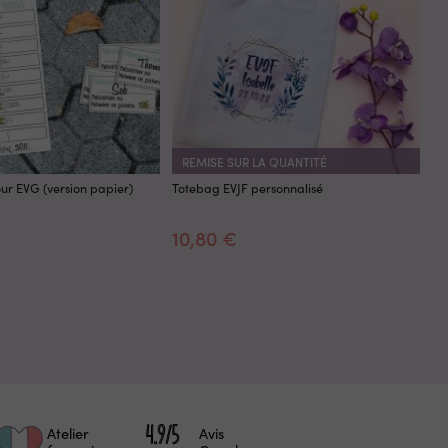
REMISE SUR LA QUANTITÉ
our EVG (version papier)
Totebag EVJF personnalisé
Ki
10,80 €
8
Atelier
Avis