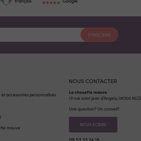
français
Google
S'INSCRIRE
NOUS CONTACTER
La chouette mauve
s et accessoires personnalisés
13 rue saint jean d'Angely, 06300
NIC
Une question? Un conseil?
)
NOUS ÉCRIRE
ette mauve
09 53 33 74 15