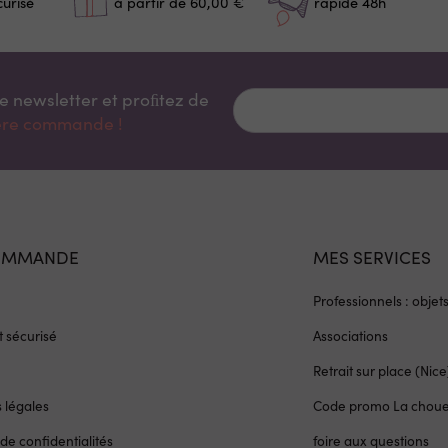
curisé
à partir de 60,00 €
rapide 48h
re newsletter et proﬁtez de
ière commande !
OMMANDE
MES SERVICES
Professionnels : objet
 sécurisé
Associations
Retrait sur place (Nice
 légales
Code promo La chou
 de confidentialités
foire aux questions