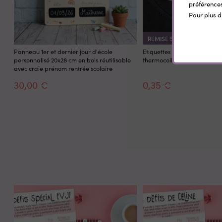
préférences
Pour plus d
REMISE SUR LA QUANTITÉ
Panneau 1er et dernier jour d'école
Etiquettes vêtement personn
personnalisé 20x28 cm en bois réutilisable
thermocollantes Little Wild
avec craie prénom rentrée scolaire
30,00 €
0,35 €