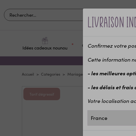
our compléter
Livraison in
Confirmez votre posit
Occasions et
Idées cadeaux nounou
Pour q
fêtes
Cette information n
Jeu des défis pour EVJF (version papier)
- les meilleures opt
Accueil
Categories
Mariage & EVJF
EVJF, EVG, organisa
5,40 €
- les délais et frais
Tarif dégressif
Votre localisation ac