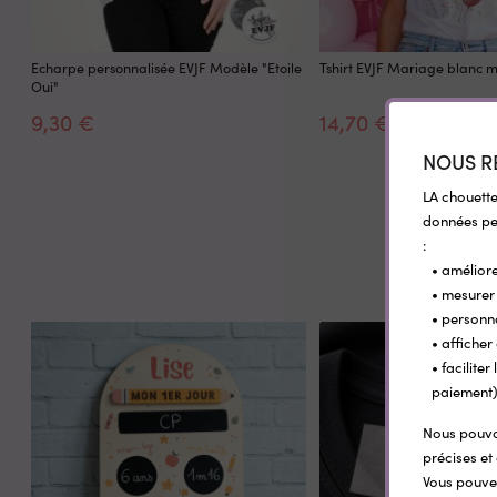
Echarpe personnalisée EVJF Modèle "Etoile
Tshirt EVJF Mariage blanc mo
Oui"
9,30 €
14,70 €
NOUS R
LA chouette
données per
:
• améliore
• mesurer 
• personn
• afficher
• facilite
paiement)
Nous pouvon
précises et 
Vous pouvez