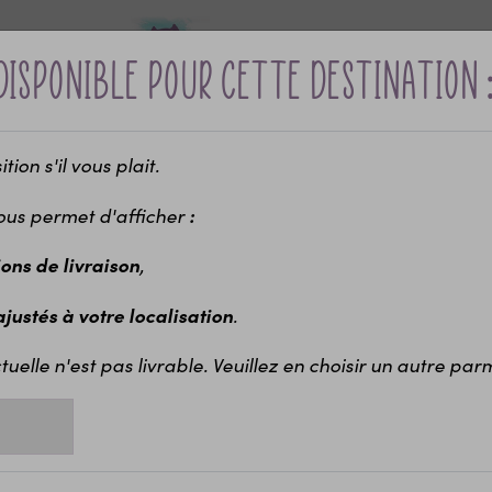
disponible pour cette destination 
ion s'il vous plait.
Bébé &
Idées cadeaux
Maria
ui ?
naissance
enfants
EVJ
ous permet d'afficher
:
-10% sur votre première commande avec le code bienvenue
Verre à shot gravé personnalisé étoiles | EVJF |Re
,
ions de livraison
tion
Chapeau personnalisé pour EVG et EVJF
Chapeau personnalisé EV
3,30 €
.
 ajustés à votre localisation
Ch
"
tuelle n'est pas livrable. Veuillez en choisir un autre parmi
Tari
Voil
Le r