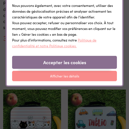
Panneau 1er et dernier jour
Etiquettes vêtement
Nous pouvons également, avec votre consentement, utiliser des
d'école personnalisé 20x28
personnalisées
données de géolocalisation précises et analyser activement les
cm en bois réutilisable avec
thermocollantes Little Wild
caractéristiques de votre appareil afin de l’identifier.
craie prénom rentrée
Vous pouvez accepter, refuser ou personnaliser vos choix. À tout
scolaire
moment, vous pouvez modifier vos préférences en cliquant sur le
lien « Gérer les cookies » en bas de page.
30,00 €
0,35 €
Pour plus d’informations, consultez notre
Politique de
confidentialité et notre Politique cookies.
Accepter les cookies
Dans la même catégorie
Afficher les détails