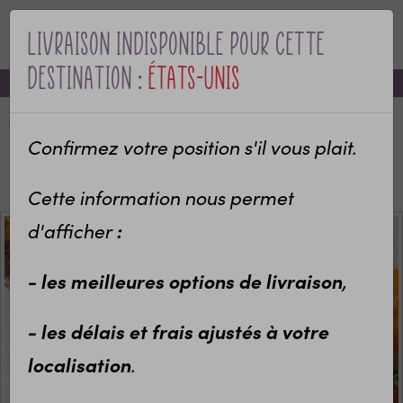
Livraison indisponible pour cette
MENU
destination :
États-Unis
-10% sur votre première commande avec le code bienvenue
Accueil
Categories
Idées cadeaux enfants
Sport et Loisirs
Confirmez votre position s'il vous plait.
Boîtes à goûter & Lunch box isotherme
Boîte à goûter personnalisée Cygne
Cette information nous permet
d'afficher
:
- les meilleures options de livraison
,
- les délais et frais ajustés à votre
localisation
.