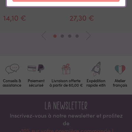
14,10 €
27,30 €
Conseils &
Paiement
Livraison offerte
Expédition
Atelier
assistance
sécurisé
à partir de 60,00 €
rapide 48h
français
La newsletter
Inscrivez-vous à notre newsletter et proﬁtez
de
-10% sur votre première commande !