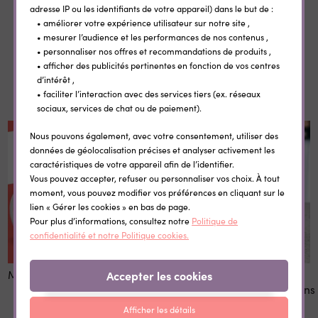
personnalisable simili cuir
adresse IP ou les identifiants de votre appareil) dans le but de :
• améliorer votre expérience utilisateur sur notre site ,
14,10 €
• mesurer l’audience et les performances de nos contenus ,
• personnaliser nos offres et recommandations de produits ,
• afficher des publicités pertinentes en fonction de vos centres
Dans la même catégorie
d’intérêt ,
• faciliter l’interaction avec des services tiers (ex. réseaux
sociaux, services de chat ou de paiement).
Nous pouvons également, avec votre consentement, utiliser des
données de géolocalisation précises et analyser activement les
caractéristiques de votre appareil afin de l’identifier.
Vous pouvez accepter, refuser ou personnaliser vos choix. À tout
moment, vous pouvez modifier vos préférences en cliquant sur le
lien « Gérer les cookies » en bas de page.
Pour plus d’informations, consultez notre
Politique de
confidentialité et notre Politique cookies.
Mug Photo Noël
Pot à
Accepter les cookies
cookies|sucre|farine|bonbons
personnalisé Amoureux
Afficher les détails