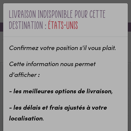
Livraison indisponible pour cette
MENU
destination :
États-Unis
-10% sur votre première commande avec le code bienvenue
Accueil
Categories
Pour qui ?
Idées cadeaux pour Grand-mère
Confirmez votre position s'il vous plait.
Tapis de souris personnalisé avec 2 photos
Cette information nous permet
:
d'afficher
- les meilleures options de livraison
,
- les délais et frais ajustés à votre
localisation
.