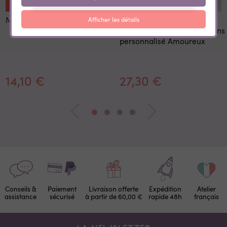
Mug Photo Noël
Pot à
Afficher les détails
cookies|sucre|farine|bonbons
personnalisé Amoureux
14,10 €
27,30 €
Conseils &
Paiement
Livraison offerte
Expédition
Atelier
assistance
sécurisé
à partir de 60,00 €
rapide 48h
français