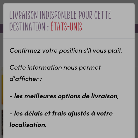
Livraison indisponible pour cette
MENU
destination :
États-Unis
-10% sur votre première commande avec le code bienvenue
Accueil
Categories
Objets personnalisés
Cuisine
Gant personnalisé de cuisine pour Super Mamie / Tata
Confirmez votre position s'il vous plait.
/ Marraine etc...
Cette information nous permet
:
d'afficher
- les meilleures options de livraison
,
- les délais et frais ajustés à votre
localisation
.