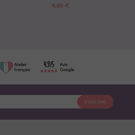
9,60 €
1
Atelier
Avis
français
Google
S'INSCRIRE