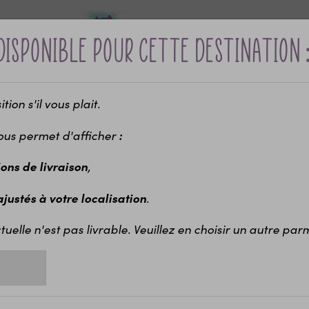
disponible pour cette destination 
ion s'il vous plait.
Bébé &
Idées cadeaux
Maria
ui ?
naissance
enfants
EVJ
ous permet d'afficher
:
-10% sur votre première commande avec le code bienvenue
 | Idée cadeau papa |
Tshirt personnalisé Cool Dad - Cadeau original F
,
ions de livraison
Tshirt codé 'Super Papa'
prénom enfant
14,70 €
.
 ajustés à votre localisation
Tshirt
tuelle n'est pas livrable. Veuillez en choisir un autre parmi
Ce
t-shirt 
drôle qu’émo
motif semble
>Voir la des
Taille du T