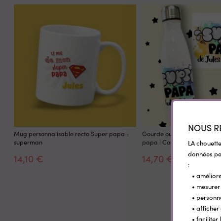
NOUS R
Mug personnalisable recto Super papa -
Gourde ou bouteille person
superman
papa | Cadeau fête des pèr
LA chouette
données per
14,10 €
14,70 €
:
• améliore
• mesurer 
• personn
• afficher
• facilite