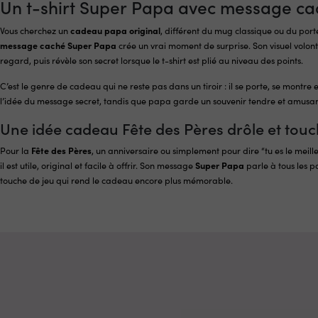
Un t-shirt Super Papa avec message cac
Vous cherchez un
cadeau papa original
, différent du mug classique ou du por
message caché Super Papa
crée un vrai moment de surprise. Son visuel volon
regard, puis révèle son secret lorsque le t-shirt est plié au niveau des points.
C’est le genre de cadeau qui ne reste pas dans un tiroir : il se porte, se montre 
l’idée du message secret, tandis que papa garde un souvenir tendre et amusant
Une idée cadeau Fête des Pères drôle et tou
Pour la
Fête des Pères
, un anniversaire ou simplement pour dire “tu es le meilleu
il est utile, original et facile à offrir. Son message
Super Papa
parle à tous les p
touche de jeu qui rend le cadeau encore plus mémorable.