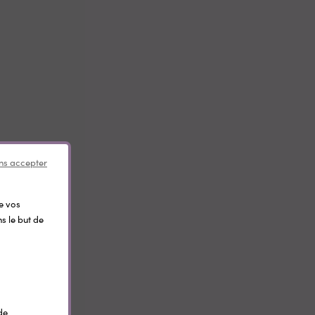
ns accepter
de vos
s le but de
de