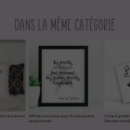
Dans la même catégorie
ation & prénoms
Affiche à encadrer pour Grand parents
Carte à gratter
exceptionnels
Fête des mère