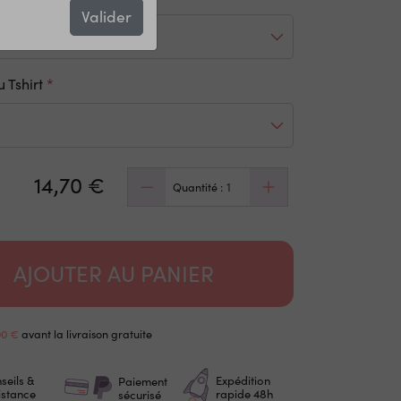
Valider
 Tshirt
14,70 €
Quantité :
AJOUTER AU PANIER
00 €
avant la livraison gratuite
seils &
Expédition
Paiement
istance
rapide 48h
sécurisé