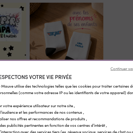
Continuer sa
ESPECTONS VOTRE VIE PRIVÉE
nalisée Super
Chaussettes blanches personnalisées Top
es
Dad - Cadeau Fête des pères
 Mauve utilise des technologies telles que les cookies pour traiter certaines 
sonnelles (comme votre adresse IP ou les identifiants de votre appareil) dan
13,80 €
r votre expérience utilisateur sur notre site ,
l’audience et les performances de nos contenus ,
aliser nos offres et recommandations de produits ,
 des publicités pertinentes en fonction de vos centres d’intérêt ,
r l’interaction avec des services tiers (ex. réseaux sociaux, services de chat ou 