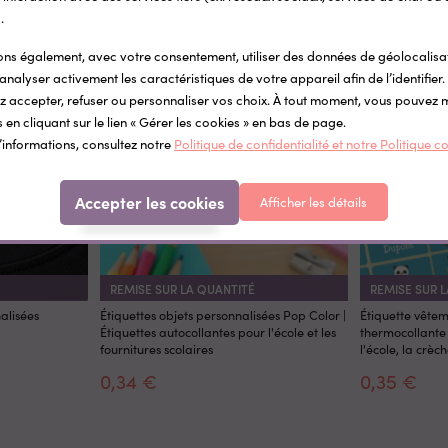
Pour compléter
.
s également, avec votre consentement, utiliser des données de géolocalisa
analyser activement les caractéristiques de votre appareil afin de l’identifier.
 accepter, refuser ou personnaliser vos choix. À tout moment, vous pouvez 
 en cliquant sur le lien « Gérer les cookies » en bas de page.
’informations, consultez notre
Politique de confidentialité et notre Politique c
Accepter les cookies
Afficher les détails
REMISE SUR LA QUANTITÉ
REMISE SUR LA QUANTITÉ
REMISE SUR LA QUANTITÉ
REMISE SUR LA QUANTITÉ
REMISE SUR LA QUANTITÉ
REMISE SUR LA QUANTITÉ
REMISE SUR LA QUANTITÉ
REMISE SUR 
REMISE SUR 
REMISE SUR 
REMISE SUR 
REMISE SUR 
REMISE SUR 
REMISE SUR 
alisées
Étiquettes objets personnalisées Pop Color |
Étiquette vête
Étiquettes autocollantes pour l'école et les
thermocollante 
fournitures scolaires
l'école, la crèche
0,34 €
0,35 €