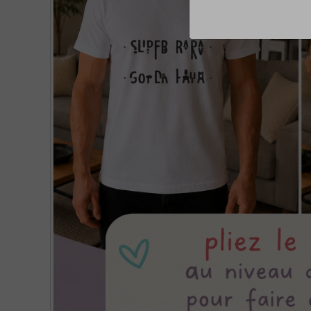
Chaussette blanche personnalisée Beau Papa - Cadeau Fête des père |
Beau Papa
13,80 €