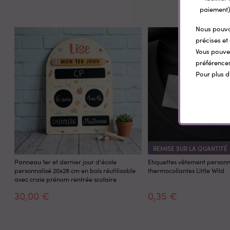
paiement)
Nous pouvon
précises et 
Vous pouvez
préférences
Pour plus d
REMISE SUR LA QUANTITÉ
Panneau 1er et dernier jour d'école
Etiquettes vêtement personn
personnalisé 20x28 cm en bois réutilisable
thermocollantes Little Wild
avec craie prénom rentrée scolaire
30,00 €
0,35 €