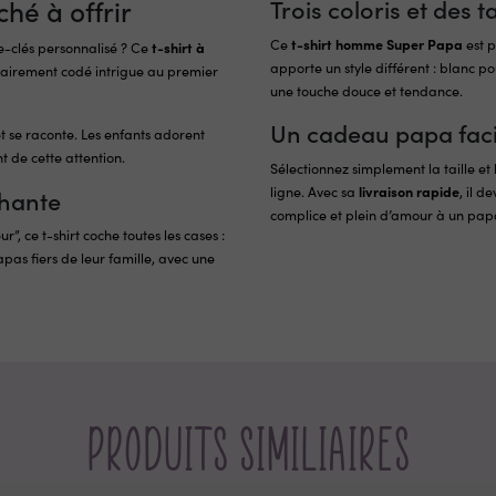
hé à offrir
Trois coloris et des t
Ce
t-shirt homme Super Papa
est 
te-clés personnalisé ? Ce
t-shirt à
apporte un style différent : blanc p
tairement codé intrigue au premier
une touche douce et tendance.
Un cadeau papa facil
et se raconte. Les enfants adorent
 de cette attention.
Sélectionnez simplement la taille et
ligne. Avec sa
livraison rapide
, il d
chante
complice et plein d’amour à un papa
r”, ce t-shirt coche toutes les cases :
apas fiers de leur famille, avec une
Produits similiaires