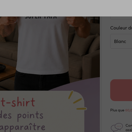
Couleur du
Plus que
60,
Con
ass