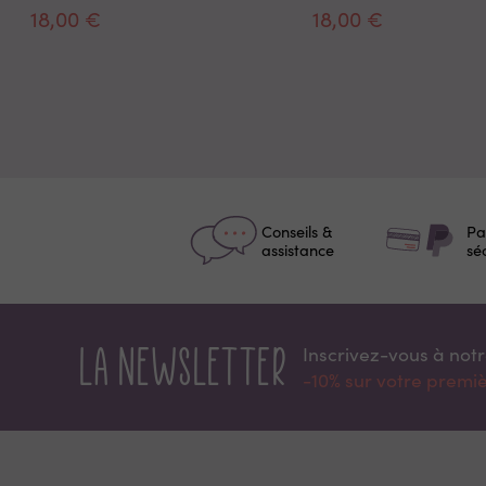
18,00 €
18,00 €
Conseils &
Pa
assistance
sé
La newsletter
Inscrivez-vous à not
-10% sur votre prem