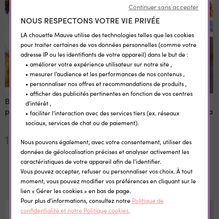
Continuer sans accepter
NOUS RESPECTONS VOTRE VIE PRIVÉE
LA chouette Mauve utilise des technologies telles que les cookies
pour traiter certaines de vos données personnelles (comme votre
adresse IP ou les identifiants de votre appareil) dans le but de :
• améliorer votre expérience utilisateur sur notre site ,
• mesurer l’audience et les performances de nos contenus ,
• personnaliser nos offres et recommandations de produits ,
• afficher des publicités pertinentes en fonction de vos centres
Boîte à goûter
Support de cartes à jouer
d’intérêt ,
personnalisée Licorne
Sirène - "Stop galère" par la
• faciliter l’interaction avec des services tiers (ex. réseaux
chouette mauve
sociaux, services de chat ou de paiement).
14,10 €
11,00 €
Nous pouvons également, avec votre consentement, utiliser des
données de géolocalisation précises et analyser activement les
caractéristiques de votre appareil afin de l’identifier.
Dans la même catégorie
Vous pouvez accepter, refuser ou personnaliser vos choix. À tout
moment, vous pouvez modifier vos préférences en cliquant sur le
lien « Gérer les cookies » en bas de page.
Pour plus d’informations, consultez notre
Politique de
-40%
confidentialité et notre Politique cookies.