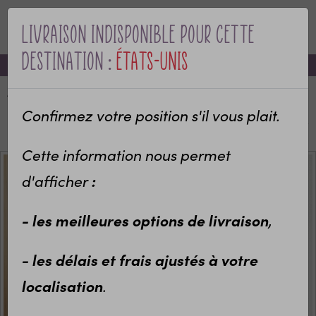
Livraison indisponible pour cette
MENU
destination :
États-Unis
-10% sur votre première commande avec le code bienvenue
Accueil
Categories
Idées cadeaux enfants
Sport et Loisirs
Sac à dos sport
Confirmez votre position s'il vous plait.
Sac de sport enfant personnalisable modèle Danseuse
Cette information nous permet
d'afficher
:
- les meilleures options de livraison
,
- les délais et frais ajustés à votre
localisation
.