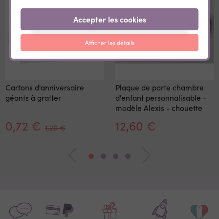
Accepter les cookies
Afficher les détails
Cartons d'anniversaire
Plaque de porte chambre
géants à gratter
d'enfant personnalisable -
modèle Alexis - chouette
0,72 €
12,60 €
1,20 €