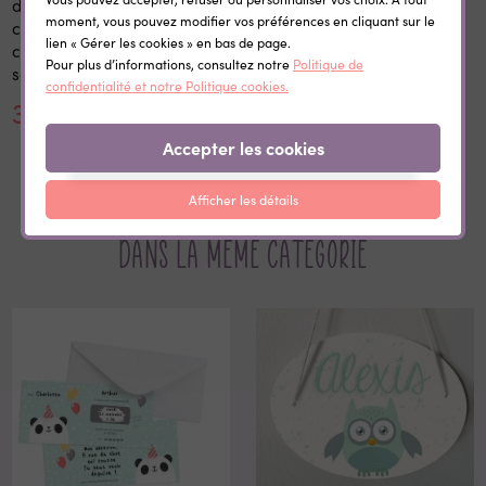
d'école personnalisé 20x28
personnalisées
moment, vous pouvez modifier vos préférences en cliquant sur le
cm en bois réutilisable avec
thermocollantes Little Wild
lien « Gérer les cookies » en bas de page.
craie prénom rentrée
Pour plus d’informations, consultez notre
Politique de
scolaire
confidentialité et notre Politique cookies.
30,00 €
0,35 €
Accepter les cookies
Afficher les détails
Dans la même catégorie