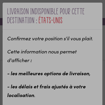
Livraison indisponible pour cette
MENU
destination :
États-Unis
-10% sur votre première commande avec le code bienvenue
Accueil
Categories
Idées cadeaux enfants
Rentrée des classes
Confirmez votre position s'il vous plait.
Sac à dos école/crèche personnalisé
Sac à dos pour enfant personnalisé avec prénom
Cette information nous permet
modèle Ours Super Héros
d'afficher
:
- les meilleures options de livraison
,
- les délais et frais ajustés à votre
localisation
.