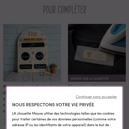
Pour compléter
REMISE SUR LA QUANTITÉ
Panneau 1er et dernier jour
Etiquettes vêtement
d'école personnalisé 20x28
personnalisées
Continuer sans accepter
cm en bois réutilisable avec
thermocollantes Little Wild
NOUS RESPECTONS VOTRE VIE PRIVÉE
craie prénom rentrée
scolaire
LA chouette Mauve utilise des technologies telles que les cookies
30,00 €
0,35 €
pour traiter certaines de vos données personnelles (comme votre
adresse IP ou les identifiants de votre appareil) dans le but de :