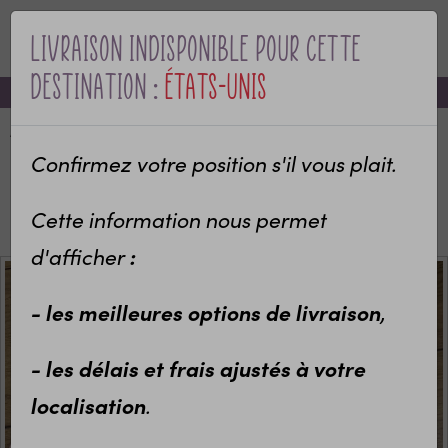
Livraison indisponible pour cette
MENU
destination :
États-Unis
-10% sur votre première commande avec le code bienvenue
Accueil
Categories
Idées cadeaux enfants
Décoration chambre enfant
Confirmez votre position s'il vous plait.
Porte manteau personnalisé
Porte manteaux chambre enfant personnalisé -
Cette information nous permet
Licorne
d'afficher
:
- les meilleures options de livraison
,
- les délais et frais ajustés à votre
localisation
.