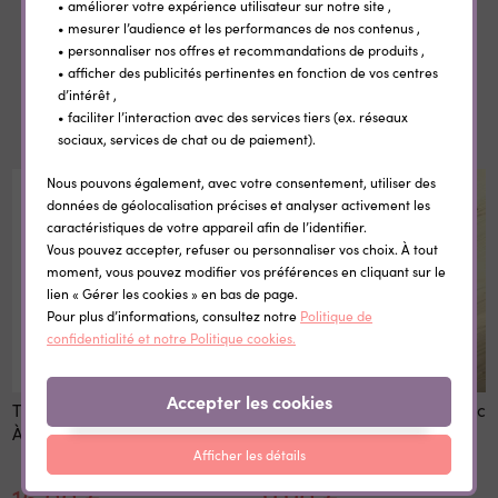
• améliorer votre expérience utilisateur sur notre site ,
• mesurer l’audience et les performances de nos contenus ,
• personnaliser nos offres et recommandations de produits ,
• afficher des publicités pertinentes en fonction de vos centres
d’intérêt ,
Dans la même catégorie
• faciliter l’interaction avec des services tiers (ex. réseaux
sociaux, services de chat ou de paiement).
Nous pouvons également, avec votre consentement, utiliser des
données de géolocalisation précises et analyser activement les
caractéristiques de votre appareil afin de l’identifier.
Vous pouvez accepter, refuser ou personnaliser vos choix. À tout
moment, vous pouvez modifier vos préférences en cliquant sur le
lien « Gérer les cookies » en bas de page.
Pour plus d’informations, consultez notre
Politique de
confidentialité et notre Politique cookies.
Accepter les cookies
TA PREMIERE ANNÉE DE A
Bavoir personnalisable avec
À Z Cahier de naissance
votre texte
Afficher les détails
16,00 €
9,90 €