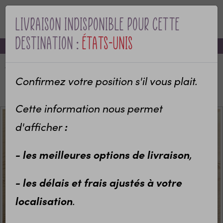
Livraison indisponible pour cette
MENU
destination :
États-Unis
-10% sur votre première commande avec le code bienvenue
Accueil
Categories
Bébé & naissance
Cadeau de naissance
Pochon à linge personnalisé
Confirmez votre position s'il vous plait.
Pochon personnalisable Pastèque
Cette information nous permet
:
d'afficher
- les meilleures options de livraison
,
- les délais et frais ajustés à votre
localisation
.