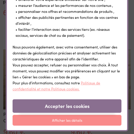
personnalisée Rainbow
• mesurer l’audience et les performances de nos contenus ,
6,20 €
11,00 €
• personnaliser nos offres et recommandations de produits ,
• afficher des publicités pertinentes en fonction de vos centres
d’intérêt ,
• faciliter l’interaction avec des services tiers (ex. réseaux
Dans la même catégorie
sociaux, services de chat ou de paiement).
Nous pouvons également, avec votre consentement, utiliser des
données de géolocalisation précises et analyser activement les
caractéristiques de votre appareil afin de l’identifier.
Vous pouvez accepter, refuser ou personnaliser vos choix. À tout
moment, vous pouvez modifier vos préférences en cliquant sur le
lien « Gérer les cookies » en bas de page.
Pour plus d’informations, consultez notre
Politique de
confidentialité et notre Politique cookies.
Accepter les cookies
Pochon personnalisable
Pochon personnalisable
Cerf
Baleine
Afficher les détails
9,60 €
9,60 €