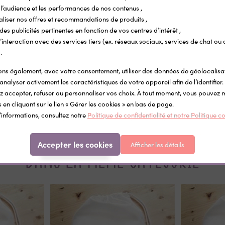
l’audience et les performances de nos contenus ,
aliser nos offres et recommandations de produits ,
 des publicités pertinentes en fonction de vos centres d’intérêt ,
r l’interaction avec des services tiers (ex. réseaux sociaux, services de chat ou 
.
s également, avec votre consentement, utiliser des données de géolocalisa
e mémoire modèle Tutti Frutti
Support "Stop galère" pour cartes à jo
analyser activement les caractéristiques de votre appareil afin de l’identifier.
onnalisé avec photo & prénom de
Animaux
 accepter, refuser ou personnaliser vos choix. À tout moment, vous pouvez 
ant (30 pièces)
 en cliquant sur le lien « Gérer les cookies » en bas de page.
40 €
11,00 €
’informations, consultez notre
Politique de confidentialité et notre Politique c
Accepter les cookies
Afficher les détails
Dans la même catégorie