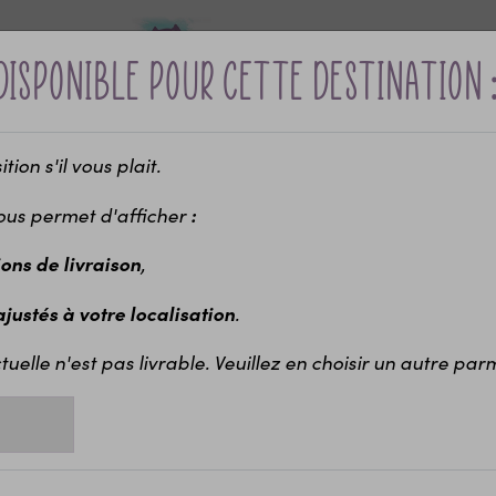
disponible pour cette destination 
ion s'il vous plait.
Bébé &
Idées cadeaux
Maria
ui ?
naissance
enfants
EVJ
ous permet d'afficher
:
-10% sur votre première commande avec le code bienvenue
ions de livraison
,
ance
Pochon à linge personnalisé
Pochon personnalisable Citron
 ajustés à votre localisation
.
Po
tuelle n'est pas livrable. Veuillez en choisir un autre parmi
Poch
La p
muni
>Voi