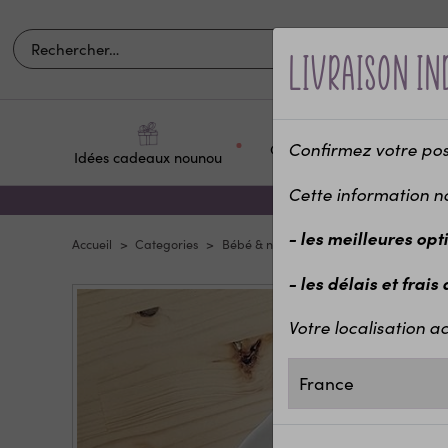
Livraison in
Confirmez votre posit
Occasions et
Idées cadeaux nounou
Pour q
fêtes
Cette information n
- les meilleures opt
Accueil
Categories
Bébé & naissance
Cadeau de naiss
- les délais et frais
Votre localisation ac