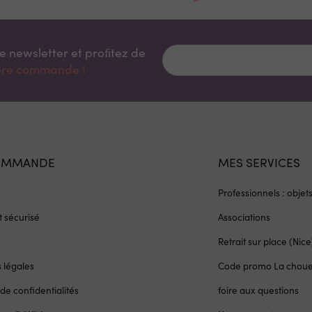
re newsletter et proﬁtez de
ière commande !
OMMANDE
MES SERVICES
Professionnels : objet
 sécurisé
Associations
Retrait sur place (Nice
 légales
Code promo La chou
 de confidentialités
foire aux questions