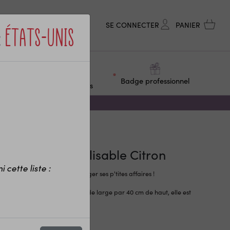
SE CONNECTER
PANIER
:
États-Unis
ge &
Objets
Badge professionnel
F
personnalisés
chon personnalisable Citron
 cette liste :
ette personnalisable pour ranger ses p'tites affaires !
ochette mesure environ 28 cm de large par 40 cm de haut, elle est
e d'un cordon
…
r la description complète