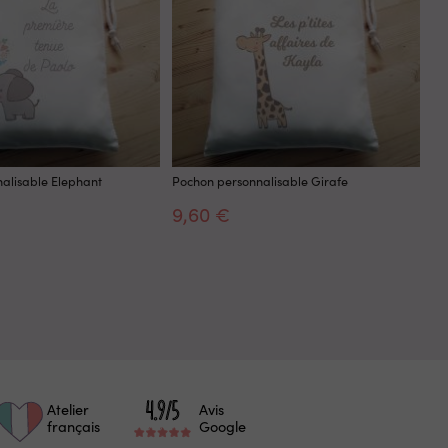
alisable Elephant
Pochon personnalisable Girafe
Po
9,60 €
9
Atelier
Avis
français
Google