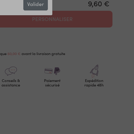
9,60 €
Valider
PERSONNALISER
 que
60,00 €
avant la livraison gratuite
Conseils &
Paiement
Expédition
assistance
sécurisé
rapide 48h