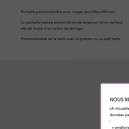
Pochette personnalisable pour ranger ses p'tites affaires !
La pochette mesure environ 28 cm de large par 40 cm de haut,
elle est munie d'un cordon de serrage.
Personnalisable sur le recto avec un prénom ou un petit texte.
NOUS R
LA chouette
données per
:
• améliore