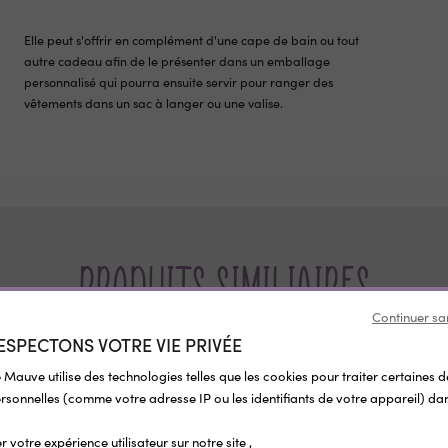
Elle peut s'offrir en complément d'une cape de bain ou tout
autre cadeau afin de le présenter dans un emballage
personnalisé qui pourra ensuite servir pour ranger des
vêtements dans un sac à langer ou une valise.
Produits similiaires
Continuer sa
ESPECTONS VOTRE VIE PRIVÉE
 Mauve utilise des technologies telles que les cookies pour traiter certaines 
sonnelles (comme votre adresse IP ou les identifiants de votre appareil) dan
r votre expérience utilisateur sur notre site ,