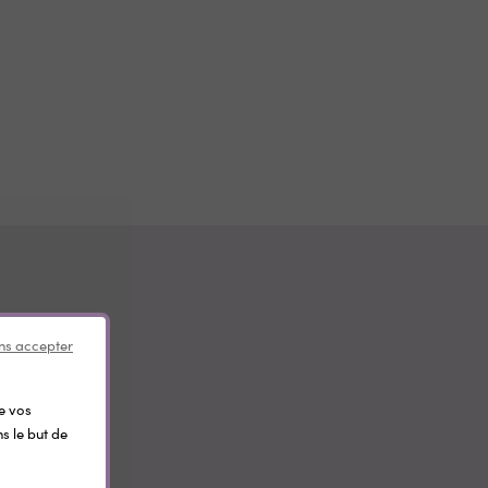
ns accepter
de vos
s le but de