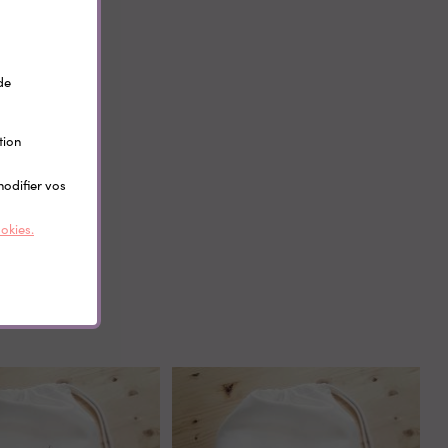
de
tion
uer -
modifier vos
ookies.