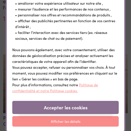
avec photo & prénom de
personnalisée Rainbow
• améliorer votre expérience utilisateur sur notre site ,
l'enfant (30 pièces)
• mesurer l’audience et les performances de nos contenus ,
• personnaliser nos offres et recommandations de produits ,
14,40 €
6,20 €
• afficher des publicités pertinentes en fonction de vos centres
d’intérêt ,
• faciliter l’interaction avec des services tiers (ex. réseaux
Dans la même catégorie
sociaux, services de chat ou de paiement).
Nous pouvons également, avec votre consentement, utiliser des
données de géolocalisation précises et analyser activement les
caractéristiques de votre appareil afin de l’identifier.
Vous pouvez accepter, refuser ou personnaliser vos choix. À tout
moment, vous pouvez modifier vos préférences en cliquant sur le
lien « Gérer les cookies » en bas de page.
Pour plus d’informations, consultez notre
Politique de
confidentialité et notre Politique cookies.
Accepter les cookies
Pochon personnalisable
Pochon personnalisable
Afficher les détails
Cerf
Baleine