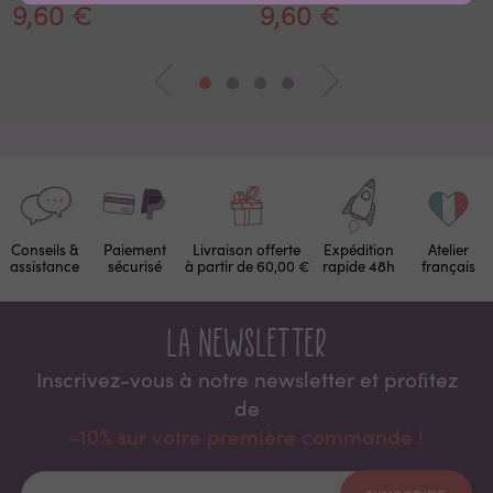
9,60 €
9,60 €
Conseils &
Paiement
Livraison offerte
Expédition
Atelier
assistance
sécurisé
à partir de 60,00 €
rapide 48h
français
La newsletter
Inscrivez-vous à notre newsletter et proﬁtez
de
-10% sur votre première commande !