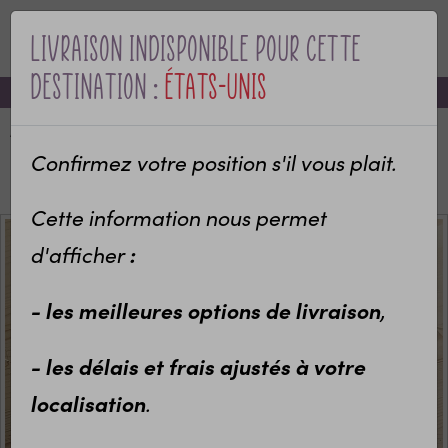
Livraison indisponible pour cette
MENU
destination :
États-Unis
-10% sur votre première commande avec le code bienvenue
Accueil
Categories
Bébé & naissance
Cadeau de naissance
Pochon à linge personnalisé
Confirmez votre position s'il vous plait.
Pochon personnalisable Ananas
Cette information nous permet
:
d'afficher
- les meilleures options de livraison
,
- les délais et frais ajustés à votre
localisation
.