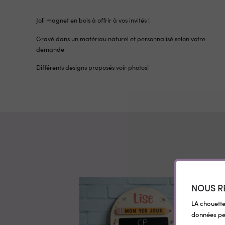
Joli magnet en bois à offrir à vos invités !
Gravé dans un matériau naturel et personnalisé selon votre
demande
Différents designs proposés voir photos!
NOUS R
LA chouette
données per