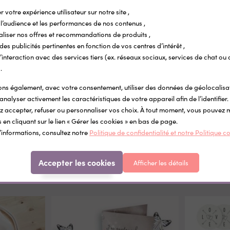
r votre expérience utilisateur sur notre site ,
l’audience et les performances de nos contenus ,
aliser nos offres et recommandations de produits ,
 des publicités pertinentes en fonction de vos centres d’intérêt ,
r l’interaction avec des services tiers (ex. réseaux sociaux, services de chat ou 
.
ISE SUR LA QUANTITÉ
REMISE SUR LA QUANTITÉ
REMISE SUR LA QUANTITÉ
REMISE SUR LA QUANTITÉ
REMISE SUR LA QUANTITÉ
REMISE SUR LA QUANTITÉ
REMISE SUR LA QUANTITÉ
REMISE SUR LA QUANTITÉ
ettes vêtement personnalisées
Étiquettes objets personnalisées Pop Co
s également, avec votre consentement, utiliser des données de géolocalisa
ocollantes Little Wild
Étiquettes autocollantes pour l'école et
analyser activement les caractéristiques de votre appareil afin de l’identifier.
fournitures scolaires
 accepter, refuser ou personnaliser vos choix. À tout moment, vous pouvez 
5 €
0,34 €
 en cliquant sur le lien « Gérer les cookies » en bas de page.
’informations, consultez notre
Politique de confidentialité et notre Politique c
Dans la même catégorie
Accepter les cookies
Afficher les détails