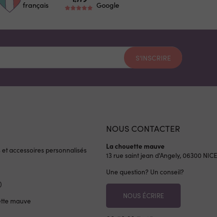
français
Google
S'INSCRIRE
NOUS CONTACTER
La chouette mauve
s et accessoires personnalisés
13 rue saint jean d'Angely, 06300
NIC
Une question? Un conseil?
)
NOUS ÉCRIRE
ette mauve