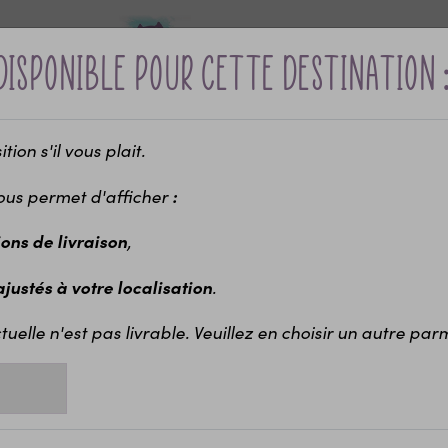
disponible pour cette destination 
ion s'il vous plait.
Bébé &
Idées cadeaux
Maria
ui ?
naissance
enfants
EVJ
ous permet d'afficher
:
-10% sur votre première commande avec le code bienvenue
,
ions de livraison
Save the Date
Magnets remerciements / souvenir en bois personnalisés 
.
 ajustés à votre localisation
Ma
en
tuelle n'est pas livrable. Veuillez en choisir un autre parmi
Joli 
Grav
Diff