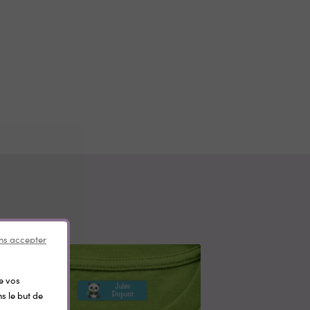
ns accepter
de vos
s le but de