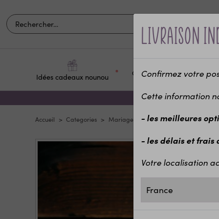
Livraison in
Confirmez votre posit
Occasions et
Idées cadeaux nounou
Pour q
fêtes
Cette information n
- les meilleures opt
Accueil
Categories
Mariage & EVJF
Pour les mariés
- les délais et frais
Votre localisation ac