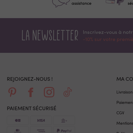
assistance
sé
La newsletter
Inscrivez-vous à not
-10% sur votre prem
REJOIGNEZ-NOUS !
MA C
Livraison
Paiement
PAIEMENT SÉCURISÉ
CGV
Mentions