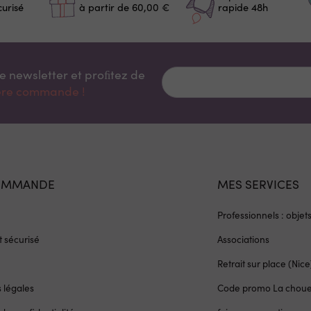
curisé
à partir de 60,00 €
rapide 48h
re newsletter et proﬁtez de
ière commande !
OMMANDE
MES SERVICES
Professionnels : objet
 sécurisé
Associations
Retrait sur place (Nice
 légales
Code promo La chou