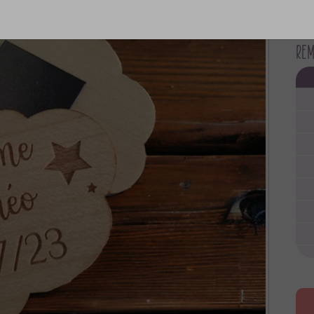
>Voi
Rem