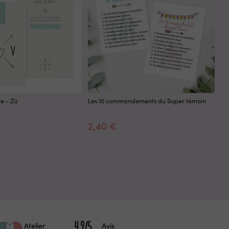
te - Zü
Les 10 commandements du Super témoin
30
fr
2,40 €
1
Atelier
Avis