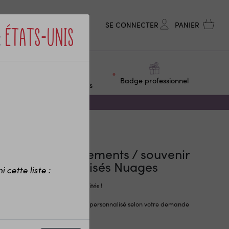
SE CONNECTER
PANIER
:
États-Unis
ge &
Objets
Badge professionnel
F
personnalisés
Nuages
gnets remerciements / souvenir
 bois personnalisés Nuages
 cette liste :
magnet en bois à offrir à vos invités !
é dans un matériau naturel et personnalisé selon votre demande
érents designs proposés voir
…