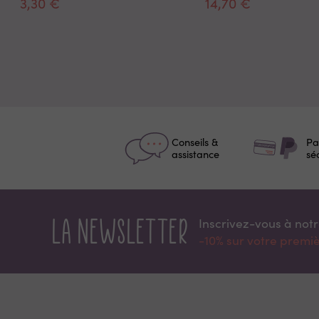
3,30 €
14,70 €
Conseils &
Pa
assistance
sé
La newsletter
Inscrivez-vous à not
-10% sur votre prem