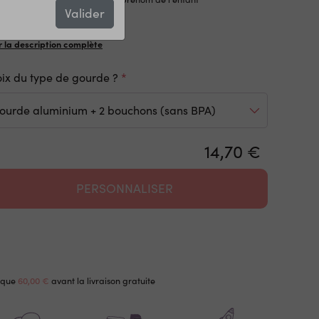
Valider
r la description complète
ix du type de gourde ?
14,70 €
PERSONNALISER
 que
60,00 €
avant la livraison gratuite