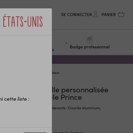
SE CONNECTER
PANIER
:
États-Unis
ge &
Objets
Badge professionnel
F
personnalisés
nnalisée pour enfant modèle Prince
urde ou bouteille personnalisée
ur enfant modèle Prince
 cette liste :
sissez parmi nos 3 sortes de contenants : Gourde aluminium,
de acier, bouteille isotherme.
gourde personnalisée avec le prénom de l'enfant