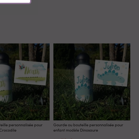
eille personnalisée pour
Gourde ou bouteille personnalisée pour
Go
Crocodile
enfant modèle Dinosaure
en