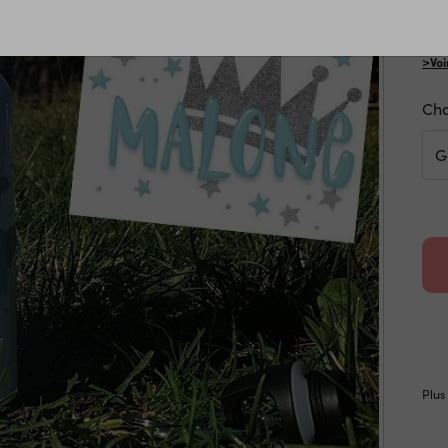
…
>Voi
Cho
Plus