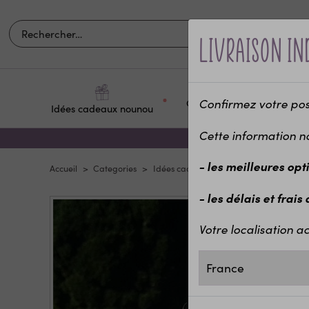
our compléter
Livraison in
Confirmez votre posit
Occasions et
Idées cadeaux nounou
Pour q
fêtes
Cette information n
Bouchon de gourde de
- les meilleures opt
remplacement
Accueil
Categories
Idées cadeaux enfants
Sport et Loisi
3,30 €
- les délais et frais
Votre localisation ac