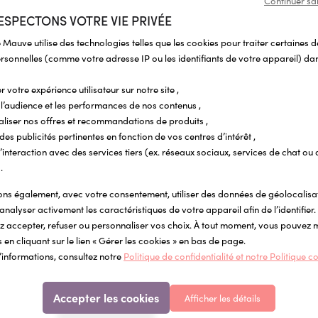
Continuer sa
ESPECTONS VOTRE VIE PRIVÉE
Pour compléter
 Mauve utilise des technologies telles que les cookies pour traiter certaines 
sonnelles (comme votre adresse IP ou les identifiants de votre appareil) dan
r votre expérience utilisateur sur notre site ,
l’audience et les performances de nos contenus ,
aliser nos offres et recommandations de produits ,
 des publicités pertinentes en fonction de vos centres d’intérêt ,
r l’interaction avec des services tiers (ex. réseaux sociaux, services de chat ou 
.
s également, avec votre consentement, utiliser des données de géolocalisa
analyser activement les caractéristiques de votre appareil afin de l’identifier.
 accepter, refuser ou personnaliser vos choix. À tout moment, vous pouvez 
 en cliquant sur le lien « Gérer les cookies » en bas de page.
ISE SUR LA QUANTITÉ
REMISE SUR LA QUANTITÉ
REMISE SUR LA QUANTITÉ
REMISE SUR LA QUANTITÉ
REMISE SUR LA QUANTITÉ
REMISE SUR LA QUANTITÉ
REMISE SUR LA QUANTITÉ
REMISE SUR LA QUANTITÉ
’informations, consultez notre
Politique de confidentialité et notre Politique c
ettes vêtement personnalisées
Étiquettes objets personnalisées Pop Co
ocollantes Little Wild
Étiquettes autocollantes pour l'école et
fournitures scolaires
Accepter les cookies
Afficher les détails
5 €
0,34 €