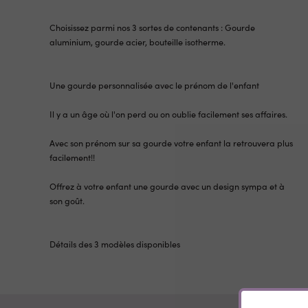
Choisissez parmi nos 3 sortes de contenants : Gourde
aluminium, gourde acier, bouteille isotherme.
Une gourde personnalisée avec le prénom de l'enfant
Il y a un âge où l'on perd ou on oublie facilement ses affaires.
Avec son prénom sur sa gourde votre enfant la retrouvera plus
facilement!!
Offrez à votre enfant une gourde avec un design sympa et à
son goût.
Détails des 3 modèles disponibles