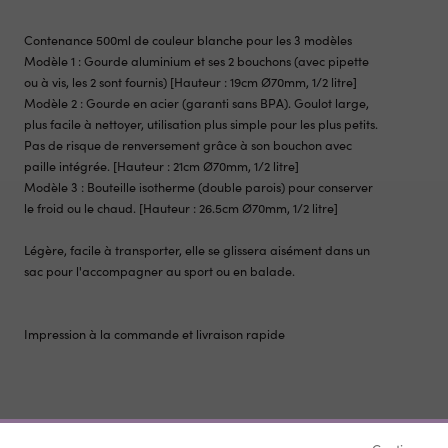
Contenance 500ml de couleur blanche pour les 3 modèles
Modèle 1 : Gourde aluminium et ses 2 bouchons (avec pipette
ou à vis, les 2 sont fournis) [Hauteur : 19cm Ø70mm, 1/2 litre]
Modèle 2 : Gourde en acier (garanti sans BPA). Goulot large,
plus facile à nettoyer, utilisation plus simple pour les plus petits.
Pas de risque de renversement grâce à son bouchon avec
paille intégrée. [Hauteur : 21cm Ø70mm, 1/2 litre]
Modèle 3 : Bouteille isotherme (double parois) pour conserver
le froid ou le chaud. [Hauteur : 26.5cm Ø70mm, 1/2 litre]
Légère, facile à transporter, elle se glissera aisément dans un
sac pour l'accompagner au sport ou en balade.
Impression à la commande et livraison rapide