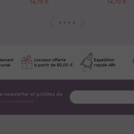
14,70 €
14,70 €
iement
Livraison offerte
Expédition
curisé
à partir de 60,00 €
rapide 48h
re newsletter et proﬁtez de
ière commande !