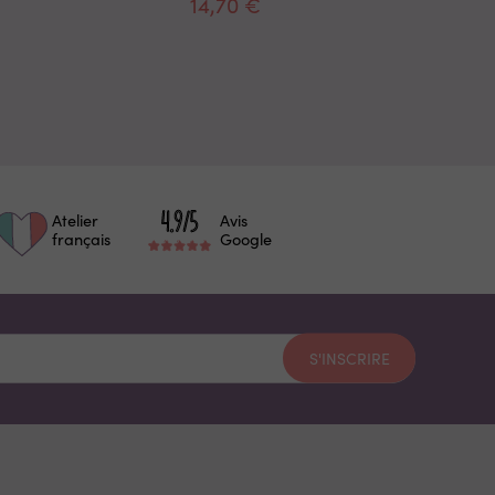
14,70 €
1
Atelier
Avis
français
Google
S'INSCRIRE