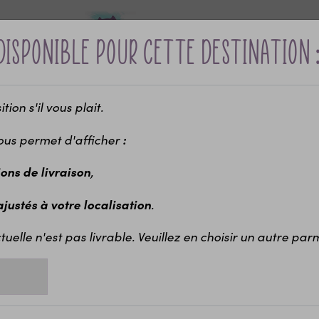
disponible pour cette destination 
ion s'il vous plait.
Bébé &
Idées cadeaux
Maria
ui ?
naissance
enfants
EVJ
ous permet d'afficher
:
-10% sur votre première commande avec le code bienvenue
,
ions de livraison
rs
Gourdes enfants personnalisées dès 2 ans
Gourde ou bouteille perso
.
 ajustés à votre localisation
Go
po
tuelle n'est pas livrable. Veuillez en choisir un autre parmi
Choi
gour
Une 