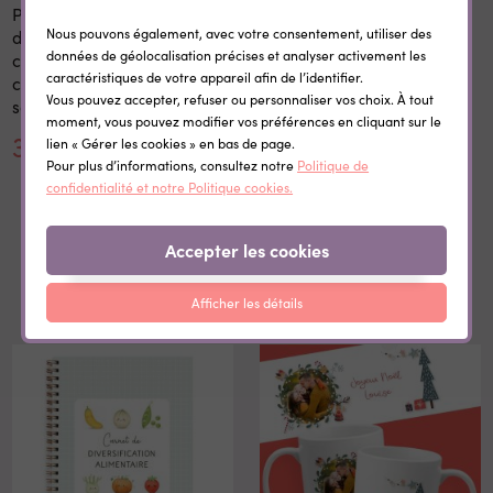
Panneau 1er et dernier jour
Etiquettes vêtement
Nous pouvons également, avec votre consentement, utiliser des
d'école personnalisé 20x28
personnalisées
données de géolocalisation précises et analyser activement les
cm en bois réutilisable avec
thermocollantes Little Wild
caractéristiques de votre appareil afin de l’identifier.
craie prénom rentrée
Vous pouvez accepter, refuser ou personnaliser vos choix. À tout
scolaire
moment, vous pouvez modifier vos préférences en cliquant sur le
30,00 €
0,35 €
lien « Gérer les cookies » en bas de page.
Pour plus d’informations, consultez notre
Politique de
confidentialité et notre Politique cookies.
Accepter les cookies
Dans la même catégorie
Afficher les détails