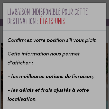
Livraison indisponible pour cette
MENU
destination :
États-Unis
-10% sur votre première commande avec le code bienvenue
Accueil
Décoration bi matière colorée sapin colorée
Confirmez votre position s'il vous plait.
Cette information nous permet
d'afficher
:
- les meilleures options de livraison
,
- les délais et frais ajustés à votre
localisation
.