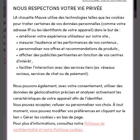
NOUS RESPECTONS VOTRE VIE PRIVÉE
REMISE SUR LA QUANTITÉ
LA chouette Mauve utilise des technologies telles que les cookies
Panneau 1er et dernier jour
Etiquettes vêtement
pour traiter certaines de vos données personnelles (comme votre
d'école personnalisé 20x28
personnalisées
adresse IP ou les identifiants de votre appareil) dans le but de :
cm en bois réutilisable avec
thermocollantes Little Wild
• améliorer votre expérience utilisateur sur notre site ,
craie prénom rentrée
• mesurer l’audience et les performances de nos contenus ,
scolaire
• personnaliser nos offres et recommandations de produits ,
• afficher des publicités pertinentes en fonction de vos centres
30,00 €
0,35 €
d’intérêt ,
• faciliter l’interaction avec des services tiers (ex. réseaux
sociaux, services de chat ou de paiement).
Nous pouvons également, avec votre consentement, utiliser des
données de géolocalisation précises et analyser activement les
Dans la même catégorie
caractéristiques de votre appareil afin de l’identifier.
Vous pouvez accepter, refuser ou personnaliser vos choix. À tout
moment, vous pouvez modifier vos préférences en cliquant sur le
lien « Gérer les cookies » en bas de page.
Pour plus d’informations, consultez notre
Politique de
confidentialité et notre Politique cookies.