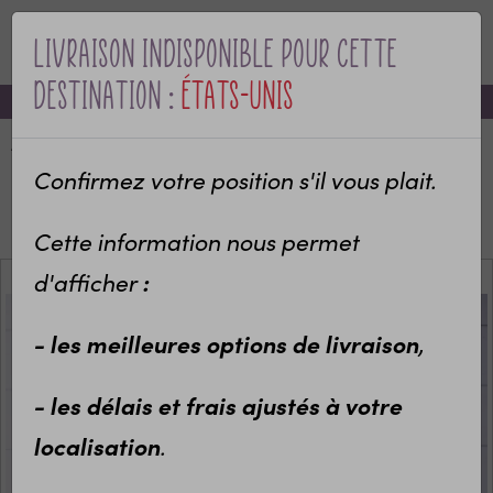
Livraison indisponible pour cette
MENU
destination :
États-Unis
-10% sur votre première commande avec le code bienvenue
Accueil
Categories
Bébé & naissance
Cadeau de naissance
Confirmez votre position s'il vous plait.
Coussin de naissance bébé personnalisé
Coussin personnalisé Animaux de la forêt
Cette information nous permet
d'afficher
:
- les meilleures options de livraison
,
- les délais et frais ajustés à votre
localisation
.