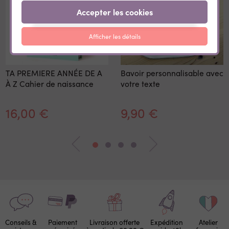
Accepter les cookies
Afficher les détails
TA PREMIERE ANNÉE DE A
Bavoir personnalisable avec
À Z Cahier de naissance
votre texte
16,00 €
9,90 €
Conseils &
Paiement
Livraison offerte
Expédition
Atelier