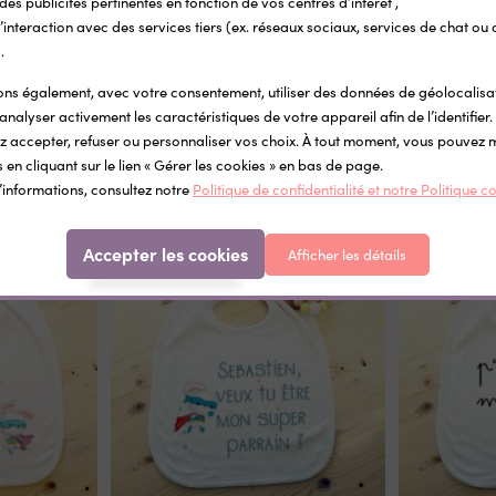
 des publicités pertinentes en fonction de vos centres d’intérêt ,
ocollantes Little Wild
Étiquettes autocollantes pour l'école et
r l’interaction avec des services tiers (ex. réseaux sociaux, services de chat ou 
fournitures scolaires
.
5 €
0,34 €
s également, avec votre consentement, utiliser des données de géolocalisa
analyser activement les caractéristiques de votre appareil afin de l’identifier.
 accepter, refuser ou personnaliser vos choix. À tout moment, vous pouvez 
Dans la même catégorie
 en cliquant sur le lien « Gérer les cookies » en bas de page.
’informations, consultez notre
Politique de confidentialité et notre Politique c
Accepter les cookies
Afficher les détails