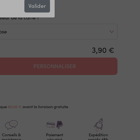
r la description complète
Valider
leur de la carte ?
3,90 €
PERSONNALISER
 que
60,00 €
avant la livraison gratuite
Conseils &
Paiement
Expédition
assistance
sécurisé
rapide 48h