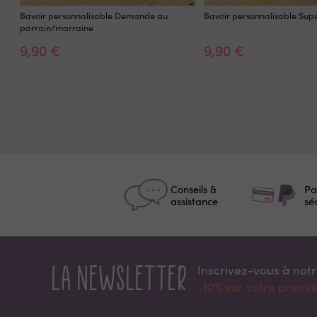
Bavoir personnalisable Demande au
Bavoir personnalisable Sup
parrain/marraine
9,90 €
9,90 €
Conseils &
Pa
assistance
sé
La newsletter
Inscrivez-vous à not
-10% sur votre prem