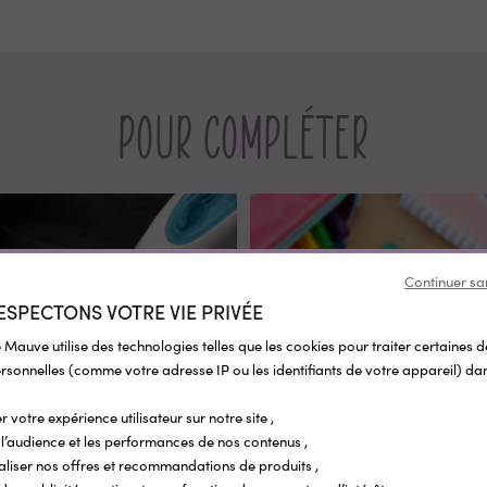
Pour compléter
Continuer sa
ESPECTONS VOTRE VIE PRIVÉE
 Mauve utilise des technologies telles que les cookies pour traiter certaines 
sonnelles (comme votre adresse IP ou les identifiants de votre appareil) dan
r votre expérience utilisateur sur notre site ,
l’audience et les performances de nos contenus ,
ISE SUR LA QUANTITÉ
REMISE SUR LA QUANTITÉ
REMISE SUR LA QUANTITÉ
REMISE SUR LA QUANTITÉ
REMISE SUR LA QUANTITÉ
REMISE SUR LA QUANTITÉ
REMISE SUR LA QUANTITÉ
REMISE SUR LA QUANTITÉ
aliser nos offres et recommandations de produits ,
ettes vêtement personnalisées
Étiquettes objets personnalisées Pop Co