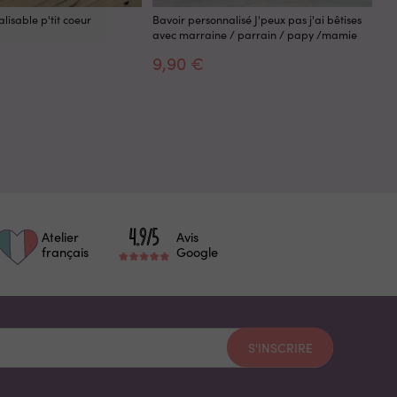
lisable p'tit coeur
Bavoir personnalisé J'peux pas j'ai bêtises
Co
avec marraine / parrain / papy /mamie
ind
9,90 €
1
Atelier
Avis
français
Google
S'INSCRIRE