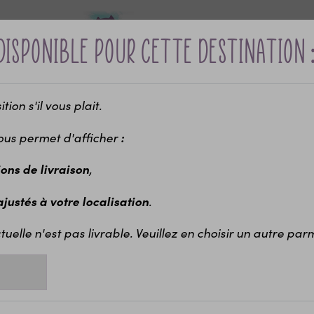
disponible pour cette destination 
ion s'il vous plait.
Bébé &
Idées cadeaux
Maria
ui ?
naissance
enfants
EVJ
ous permet d'afficher
:
-10% sur votre première commande avec le code bienvenue
,
ions de livraison
esse
Annonce originale de grossesse
Carte à gratter & papeterie
Car
.
 ajustés à votre localisation
Ca
"¨
tuelle n'est pas livrable. Veuillez en choisir un autre parmi
Cart
Disp
Le t