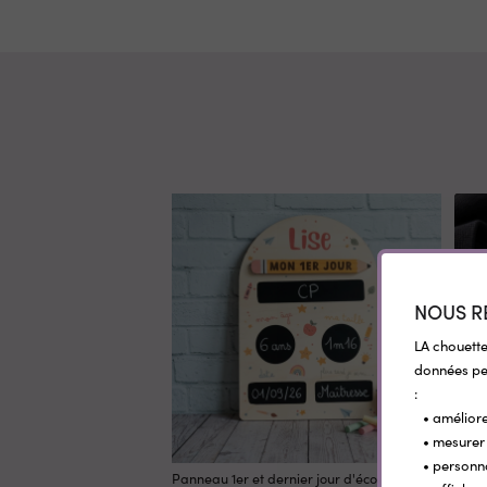
NOUS R
LA chouette
données per
:
• améliore
• mesurer 
REM
• personn
Panneau 1er et dernier jour d'école
Etiqu