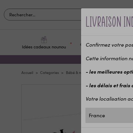
Livraison in
Confirmez votre posit
Occasions et
Idées cadeaux nounou
Pour q
fêtes
Cette information n
- les meilleures opt
Accueil
Categories
Bébé & naissance
Annonce de gross
- les délais et frais
Votre localisation ac