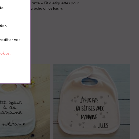
 les
thermocollante – Kit d'étiquettes pour
de
l'école, la crèche et les loisirs
0,35 €
tion
modifier vos
ookies.