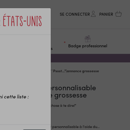
SE CONNECTER
PANIER
:
États-Unis
ge &
Objets
Badge professionnel
F
personnalisés
te à gratter personnalisable "¨Pssst..."|annonce grossesse
rte à gratter personnalisable
Pssst..."|annonce grossesse
 cette liste :
e à gratter "Psssst j'ai quelquechose à te dire!"
onible en 4 couleurs.
exte sous la pastille à gratter est personnalisable à l'aide du
…