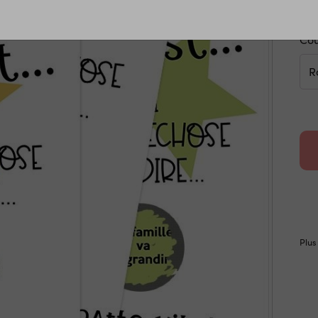
>Voi
Cou
Plus