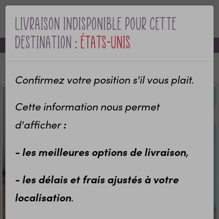
Livraison indisponible pour cette
MENU
destination :
États-Unis
-10% sur votre première commande avec le code bienvenue
Accueil
Bol personnalisable Mer, animaux marins
Confirmez votre position s'il vous plait.
Cette information nous permet
:
d'afficher
- les meilleures options de livraison
,
- les délais et frais ajustés à votre
localisation
.