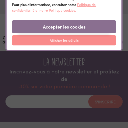
Pour plus d’informations, consultez notre
Politique de
confidentialité et notre Politique cookies.
Accepter les cookies
Conseils &
Paiement
Livraison offerte
Expédition
Atelier
Afficher les détails
assistance
sécurisé
à partir de 60,00 €
rapide 48h
français
La newsletter
Inscrivez-vous à notre newsletter et proﬁtez
de
-10% sur votre première commande !
S'INSCRIRE