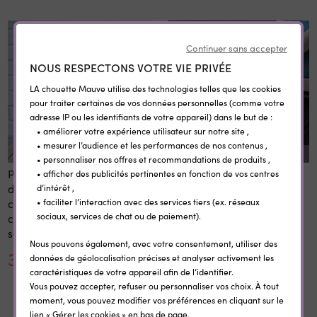
Continuer sans accepter
NOUS RESPECTONS VOTRE VIE PRIVÉE
LA chouette Mauve utilise des technologies telles que les cookies
pour traiter certaines de vos données personnelles (comme votre
adresse IP ou les identifiants de votre appareil) dans le but de :
• améliorer votre expérience utilisateur sur notre site ,
• mesurer l’audience et les performances de nos contenus ,
REMISE SUR LA QUANTITÉ
• personnaliser nos offres et recommandations de produits ,
Panneau 1er et dernier jour
Etiquettes vêtement
• afficher des publicités pertinentes en fonction de vos centres
d'école personnalisé 20x28
personnalisées
d’intérêt ,
cm en bois réutilisable avec
thermocollantes Little Wild
• faciliter l’interaction avec des services tiers (ex. réseaux
sociaux, services de chat ou de paiement).
craie prénom rentrée
scolaire
Nous pouvons également, avec votre consentement, utiliser des
30,00 €
0,35 €
données de géolocalisation précises et analyser activement les
caractéristiques de votre appareil afin de l’identifier.
Vous pouvez accepter, refuser ou personnaliser vos choix. À tout
moment, vous pouvez modifier vos préférences en cliquant sur le
lien « Gérer les cookies » en bas de page.