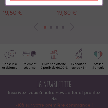
Cerf Blaireau
19,80 €
19,80 €
Conseils &
Paiement
Livraison offerte
Expédition
Atelier
assistance
sécurisé
à partir de 60,00 €
rapide 48h
français
La newsletter
Inscrivez-vous à notre newsletter et proﬁtez
de
-10% sur votre première commande !