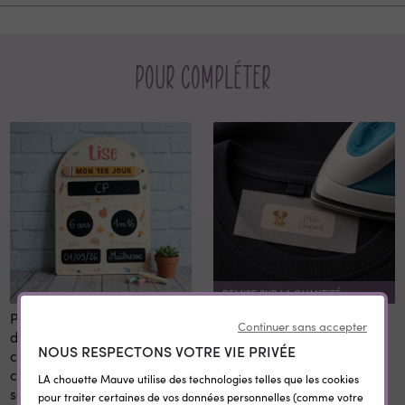
Pour compléter
REMISE SUR LA QUANTITÉ
Panneau 1er et dernier jour
Etiquettes vêtement
Continuer sans accepter
d'école personnalisé 20x28
personnalisées
NOUS RESPECTONS VOTRE VIE PRIVÉE
cm en bois réutilisable avec
thermocollantes Little Wild
craie prénom rentrée
LA chouette Mauve utilise des technologies telles que les cookies
scolaire
pour traiter certaines de vos données personnelles (comme votre