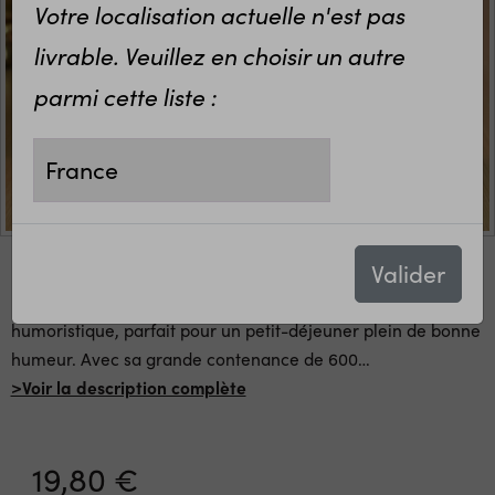
Votre localisation actuelle n'est pas
livrable. Veuillez en choisir un autre
parmi cette liste :
Pot à cookies "J'vais t'arracher
les yeux tête de cul"
27,30 €
Valider
""Bol en céramique blanche au design original et
humoristique, parfait pour un petit-déjeuner plein de bonne
humeur. Avec sa grande contenance de 600
…
>Voir la description complète
19,80 €