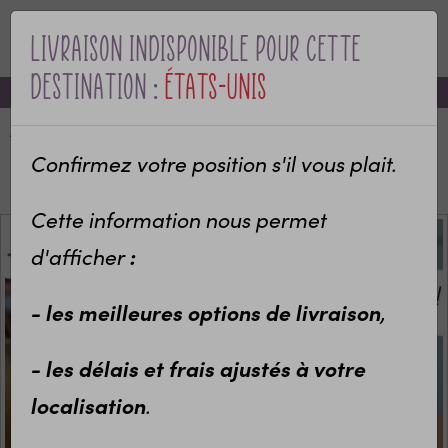
Livraison indisponible pour cette
Pour compléter
MENU
destination :
États-Unis
-10% sur votre première commande avec le code bienvenue
Porte clés simili cuir "J'vais
t'arracher les yeux tête de cul !
Accueil
Categories
Objets personnalisés
Cuisine
Bols personnalisés
Confirmez votre position s'il vous plait.
11,10 €
Bol "J'vais t'arracher les yeux tête de cul"
Cette information nous permet
d'afficher
:
- les meilleures options de livraison
,
Porte clés décapsuleur en Inox
"j'vais t'arracher les yeux tête
- les délais et frais ajustés à votre
de cul !"
localisation
.
9,30 €