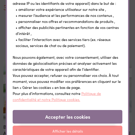
adresse IP ou les identifiants de votre appareil) dans le but de :
30,00 €
0,35 €
• améliorer votre expérience utilisateur sur notre site ,
• mesurer l’audience et les performances de nos contenus ,
• personnaliser nos offres et recommandations de produits ,
• afficher des publicités pertinentes en fonction de vos centres
d’intérêt ,
• faciliter l’interaction avec des services tiers (ex. réseaux
Dans la même catégorie
sociaux, services de chat ou de paiement).
Nous pouvons également, avec votre consentement, utiliser des
données de géolocalisation précises et analyser activement les
caractéristiques de votre appareil afin de l’identifier.
Vous pouvez accepter, refuser ou personnaliser vos choix. À tout
moment, vous pouvez modifier vos préférences en cliquant sur le
lien « Gérer les cookies » en bas de page.
Pour plus d’informations, consultez notre
Politique de
confidentialité et notre Politique cookies.
Accepter les cookies
Bol personnalisable
Bol personnalisable
Afficher les détails
Animaux fleuris
Animaux de la forêt Renard