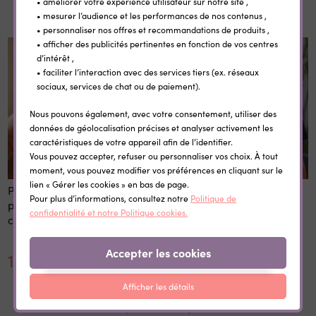
Produits similiaires
• améliorer votre expérience utilisateur sur notre site ,
• mesurer l’audience et les performances de nos contenus ,
• personnaliser nos offres et recommandations de produits ,
• afficher des publicités pertinentes en fonction de vos centres
d’intérêt ,
• faciliter l’interaction avec des services tiers (ex. réseaux
sociaux, services de chat ou de paiement).
Nous pouvons également, avec votre consentement, utiliser des
données de géolocalisation précises et analyser activement les
caractéristiques de votre appareil afin de l’identifier.
Vous pouvez accepter, refuser ou personnaliser vos choix. À tout
moment, vous pouvez modifier vos préférences en cliquant sur le
lien « Gérer les cookies » en bas de page.
Pochette coton zippée
Tshirt personnalisé Cool
Pour plus d’informations, consultez notre
Politique de
personnalisée cœur fleuri –
Dad - Cadeau original Fête
confidentialité et notre Politique cookies.
cadeau fête des mères
des Pères avec prénom
enfant
Accepter les cookies
12,60 €
14,70 €
Afficher les détails