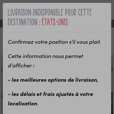
Livraison indisponible pour cette
Pour compléter
MENU
destination :
États-Unis
-10% sur votre première commande avec le code bienvenue
Tshirt personnalisé Papa
Comblé
Accueil
Categories
Bébé & naissance
Cadeau de naissance
Bodys personnalisés
Confirmez votre position s'il vous plait.
14,70 €
Body bébé personnalisé Papa mon héros préféré
Cette information nous permet
d'afficher
:
- les meilleures options de livraison
,
Tshirt personnalisé Cool Dad -
Cadeau original Fête des Pères
- les délais et frais ajustés à votre
avec prénom enfant
localisation
.
14,70 €