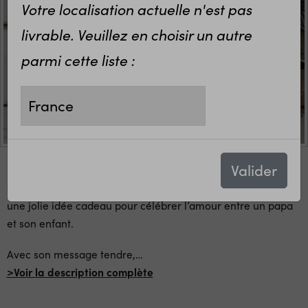
Votre localisation actuelle n'est pas
livrable. Veuillez en choisir un autre
parmi cette liste :
Chaussettes blanches
personnalisées Top Dad -
Cadeau Fête des pères
13,80 €
Valider
Ce
body bébé personnalisé Papa mon héros préféré
est
une jolie idée cadeau pour célébrer l’amour entre un papa
et son enfant.
Avec son message tendre,
…
>Voir la description complète