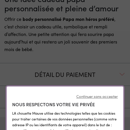
personnalisée et pleine d’amour
Offrir ce
body personnalisé Papa mon héros préféré
,
c’est choisir un cadeau utile, symbolique et rempli
d’affection. Une petite attention qui fera sourire papa
aujourd’hui et qui restera un joli souvenir des premiers
mois de bébé.
DÉTAIL DU PAIEMENT
EXPÉDITION ET LIVRAISON
Continuer sans accepter
NOUS RESPECTONS VOTRE VIE PRIVÉE
LA chouette Mauve utilise des technologies telles que les cookies
pour traiter certaines de vos données personnelles (comme votre
adresse IP ou les identifiants de votre appareil) dans le but de :