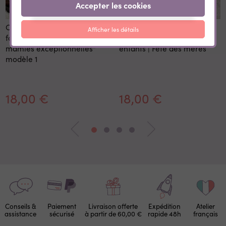
Accepter les cookies
Coussin "Les mamans
Coussin personnalisable
Afficher les détails
formidables font des
citation & prénoms des
mamies exceptionnelles"
enfants | Fête des mères
modèle 1
18,00 €
18,00 €
Conseils &
Paiement
Livraison offerte
Expédition
Atelier
assistance
sécurisé
à partir de 60,00 €
rapide 48h
français