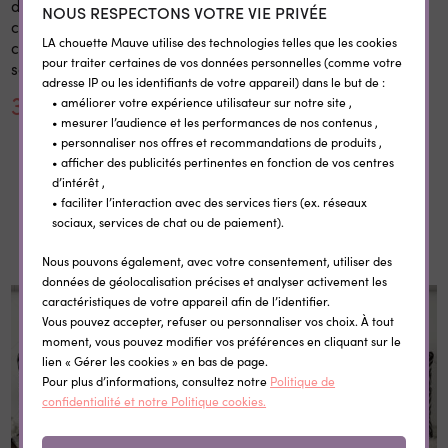
d'école personnalisé 20x28
personnalisées
NOUS RESPECTONS VOTRE VIE PRIVÉE
cm en bois réutilisable avec
thermocollantes Little Wild
LA chouette Mauve utilise des technologies telles que les cookies
craie prénom rentrée
pour traiter certaines de vos données personnelles (comme votre
scolaire
adresse IP ou les identifiants de votre appareil) dans le but de :
30,00 €
0,35 €
• améliorer votre expérience utilisateur sur notre site ,
• mesurer l’audience et les performances de nos contenus ,
• personnaliser nos offres et recommandations de produits ,
• afficher des publicités pertinentes en fonction de vos centres
d’intérêt ,
• faciliter l’interaction avec des services tiers (ex. réseaux
sociaux, services de chat ou de paiement).
Dans la même catégorie
Nous pouvons également, avec votre consentement, utiliser des
données de géolocalisation précises et analyser activement les
caractéristiques de votre appareil afin de l’identifier.
Vous pouvez accepter, refuser ou personnaliser vos choix. À tout
moment, vous pouvez modifier vos préférences en cliquant sur le
lien « Gérer les cookies » en bas de page.
Pour plus d’informations, consultez notre
Politique de
confidentialité et notre Politique cookies.