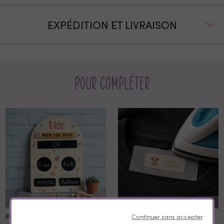
EXPÉDITION ET LIVRAISON
Pour compléter
REMISE SUR LA QUANTITÉ
Panneau 1er et dernier jour
Etiquettes vêtement
Continuer sans accepter