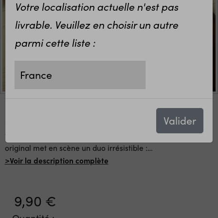
Votre localisation actuelle n'est pas
livrable. Veuillez en choisir un autre
parmi cette liste :
Valider
Célébrez votre toute première fête des mères avec une
touche d'humour et beaucoup de tendresse ! Ce bavoir
original met en scène un duo irrésistible :
…
>Voir la description complète
9,90 €
Quantité :