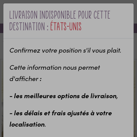
Livraison indisponible pour cette
MENU
destination :
États-Unis
-10% sur votre première commande avec le code bienvenue
Accueil
Bavoir Notre première fête des mères ensemble
Confirmez votre position s'il vous plait.
Cette information nous permet
d'afficher
:
- les meilleures options de livraison
,
- les délais et frais ajustés à votre
localisation
.