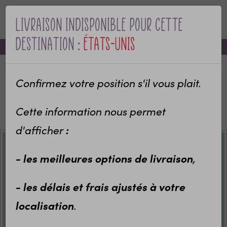
Livraison indisponible pour cette
MENU
destination :
États-Unis
-10% sur votre première commande avec le code bienvenue
Accueil
Categories
Bébé & naissance
Cadeau de naissance
Confirmez votre position s'il vous plait.
Déco chambre bébé personnalisable
Affiche de naissance personnalisée
Cette information nous permet
Affiche souvenir de 1 er anniversaire Sweety
d'afficher
:
- les meilleures options de livraison
,
- les délais et frais ajustés à votre
localisation
.