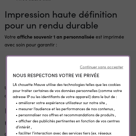
Impression haute définition
pour un rendu durable
Votre
affiche souvenir 1 an personnalisée
est imprimée
avec soin pour garantir :
Une excellente lisibilité des informations
Des couleurs douces et harmonieuses
Continuer sans accepter
Un rendu net et esthétique
NOUS RESPECTONS VOTRE VIE PRIVÉE
LA chouette Mauve utilise des technologies telles que les cookies
Une création pensée pour durer dans le temps et
pour traiter certaines de vos données personnelles (comme votre
accompagner vos souvenirs.
adresse IP ou les identifiants de votre appareil) dans le but de :
• améliorer votre expérience utilisateur sur notre site ,
Une idée déco et cadeau pour
• mesurer l’audience et les performances de nos contenus ,
• personnaliser nos offres et recommandations de produits ,
un premier anniversaire
• afficher des publicités pertinentes en fonction de vos centres
d’intérêt ,
• faciliter l’interaction avec des services tiers (ex. réseaux
Cette affiche est parfaite pour :