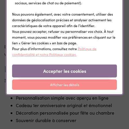
sociaux, services de chat ou de paiement).
Décorer la fête du 1er anniversaire
Nous pouvons également, avec votre consentement, utiliser des
Créer un coin souvenir le jour J
données de géolocalisation précises et analyser activement les
Être encadrée dans la chambre de bébé
caractéristiques de votre appareil afin de l’identifier.
Vous pouvez accepter, refuser ou personnaliser vos choix. À tout
Offrir un cadeau personnalisé original
moment, vous pouvez modifier vos préférences en cliquant sur le
lien « Gérer les cookies » en bas de page.
Elle permet de garder une trace des premières étapes de
Pour plus d’informations, consultez notre
Politique de
vie, souvent riches et rapides.
confidentialité et notre Politique cookies.
Pourquoi choisir cette affiche
Accepter les cookies
souvenir personnalisée
Afficher les détails
Récapitulatif complet de la première année
Personnalisation simple avec aperçu en ligne
Cadeau 1er anniversaire original et émotionnel
Décoration personnalisée pour fête ou chambre
Souvenir durable à conserver