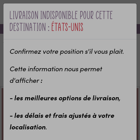
Livraison indisponible pour cette
MENU
destination :
États-Unis
-10% sur votre première commande avec le code bienvenue
Accueil
Categories
Bébé & naissance
Cadeau de naissance
Confirmez votre position s'il vous plait.
Déco chambre bébé personnalisable
Affiche de naissance personnalisée
Cette information nous permet
Affiche de Naissance Personnalisée - Calligraphie
Artisanale à la Main
d'afficher
:
- les meilleures options de livraison
,
- les délais et frais ajustés à votre
localisation
.