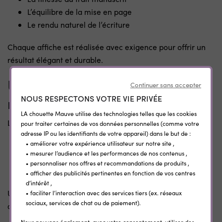
L’équilibre de la mise en page
Le rendu naturel de l’écriture
Chaque affiche est réalisée avec exigence pour offrir un
résultat élégant et durable.
Une affiche naissance au style
Continuer sans accepter
raffiné et intemporel
NOUS RESPECTONS VOTRE VIE PRIVÉE
LA chouette Mauve utilise des technologies telles que les cookies
Le style calligraphique séduit par :
pour traiter certaines de vos données personnelles (comme votre
adresse IP ou les identifiants de votre appareil) dans le but de :
• améliorer votre expérience utilisateur sur notre site ,
Son rendu haut de gamme
• mesurer l’audience et les performances de nos contenus ,
Son esthétique minimaliste et chic
• personnaliser nos offres et recommandations de produits ,
Sa forte valeur émotionnelle
• afficher des publicités pertinentes en fonction de vos centres
d’intérêt ,
Une décoration idéale pour une chambre bébé ou pour
• faciliter l’interaction avec des services tiers (ex. réseaux
sociaux, services de chat ou de paiement).
offrir un cadeau de naissance unique.
Nous pouvons également, avec votre consentement, utiliser des