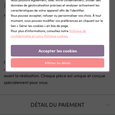
Pourquoi choisir cette affiche
données de géolocalisation précises et analyser activement les
caractéristiques de votre appareil afin de l’identifier.
de naissance personnalisée
Vous pouvez accepter, refuser ou personnaliser vos choix. À tout
moment, vous pouvez modifier vos préférences en cliquant sur le
Écriture manuscrite réalisée à la main
lien « Gérer les cookies » en bas de page.
Création artisanale unique
Pour plus d’informations, consultez notre
Politique de
confidentialité et notre Politique cookies.
Rendu élégant et naturel
Cadeau naissance personnalisé premium
Accepter les cookies
Objet souvenir durable et intemporel
❗
Important
: En raison de la calligraphie manuelle de
Afficher les détails
cette création, aucun aperçu visuel ne peut être fourni
avant la réalisation. Chaque pièce est unique et conçue
spécialement pour vous.
DÉTAIL DU PAIEMENT